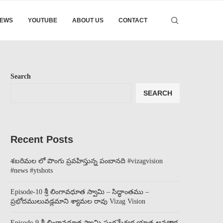
EWS
YOUTUBE
ABOUT US
CONTACT
Search
SEARCH
Recent Posts
శబరిమల లో పొంగు ప్రవహిస్తున్న పంబానది #vizagvision
#news #ytshots
Episode-10 శ్రీ లింగావధూత స్వామి – సిద్ధాంతము –
ప్రభోదములువడ్లమాని శ్యామల రావు Vizag Vision
Episode-9 శ్రీ లింగావధూత స్వామి-సంగమేశ్వర యాత్ర-అవతార