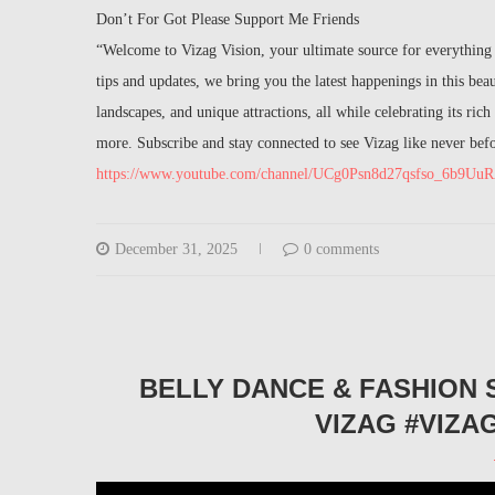
Don’t For Got Please Support Me Friends
“Welcome to Vizag Vision, your ultimate source for everything 
tips and updates, we bring you the latest happenings in this beaut
landscapes, and unique attractions, all while celebrating its ric
more. Subscribe and stay connected to see Vizag like never bef
https://www.youtube.com/channel/UCg0Psn8d27qsfso_6b9Uu
December 31, 2025
0 comments
BELLY DANCE & FASHION
VIZAG #VIZA