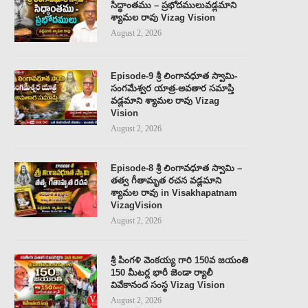
సిద్ధాంతము – ప్రభోదములువడ్లమాని
శ్యామల రావు Vizag Vision
August 2, 2026
Episode-9 శ్రీ లింగావధూత స్వామి-
సంగమేశ్వర యాత్ర-అవతార సమాప్తి
వడ్లమాని శ్యామల రావు Vizag
Vision
August 2, 2026
Episode-8 శ్రీ లింగావధూత స్వామి –
తత్వ గీతామృత రచన వడ్లమాని
శ్యామల రావు in Visakhapatnam
VizagVision
August 2, 2026
శ్రీ పింగళి వెంకయ్య గారి 150వ జయంతి
150 మీటర్ల భారీ జెండా ర్యాలీ
వివేకానంద సంస్థ Vizag Vision
August 2, 2026