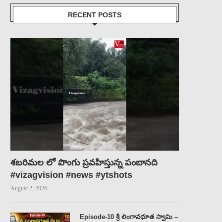
RECENT POSTS
శబరిమల లో పొంగు ప్రవహిస్తున్న పంబానది
#vizagvision #news #ytshots
August 2, 2026
Episode-10 శ్రీ లింగావధూత స్వామి –