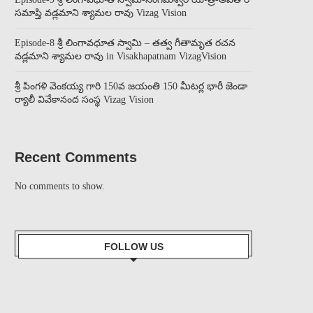
సమాప్తి వడ్లమాని శ్యామల రావు Vizag Vision
Episode-8 శ్రీ లింగావధూత స్వామి – తత్వ గీతామృత రచన
వడ్లమాని శ్యామల రావు in Visakhapatnam VizagVision
శ్రీ పింగళి వెంకయ్య గారి 150వ జయంతి 150 మీటర్ల భారీ జెండా
ర్యాలీ వివేకానంద సంస్థ Vizag Vision
Recent Comments
No comments to show.
FOLLOW US