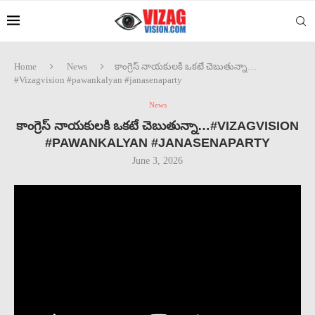
Home
News
కాంగ్రెస్ నాయకులకి ఒకటే చెబుతున్నా…
#Vizagvision #pawankalyan #janasenaparty
News
కాంగ్రెస్ నాయకులకి ఒకటే చెబుతున్నా…#VIZAGVISION
#PAWANKALYAN #JANASENAPARTY
June 3, 2026