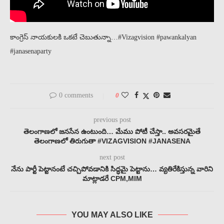
కాంగ్రెస్ నాయకులకి ఒకటే చెబుతున్నా…#Vizagvision #pawankalyan
#janasenaparty
0 comments
0
previous post
తెలంగాణలో జనసేన ఉంటుంది… మేము పోటీ చేస్తా.. అవసరమైతే
తెలంగాణలో తిరుగుతా #VIZAGVISION #JANASENA
next post
నేను పార్టీ పెట్టానంటే చచ్చిపోవడానికి సిద్ధమై పెట్టాను… వ్యతిరేకిస్తున్న వారిని
మాట్లాడరే CPM,MIM
YOU MAY ALSO LIKE