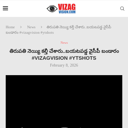
Home
News
తిరుపతి నెయ్యి కల్తీ చేశారు..బయటపడ్డ వైసీపీ
బండారం #vizagvision #ytshots
News
తిరుపతి నెయ్యి కల్తీ చేశారు..బయటపడ్డ వైసీపీ బండారం
#VIZAGVISION #YTSHOTS
February 8, 2026