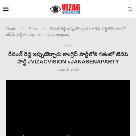
Home
News
రేవంత్ రెడ్డి ఇప్పుడొచ్చారు కాంగ్రెస్ పార్టీలోకి గతంలో
టిడిపి పార్టీ #vizagvision #janasenaparty
News
రేవంత్ రెడ్డి ఇప్పుడొచ్చారు కాంగ్రెస్ పార్టీలోకి గతంలో టిడిపి
పార్టీ #VIZAGVISION #JANASENAPARTY
June 3, 2026