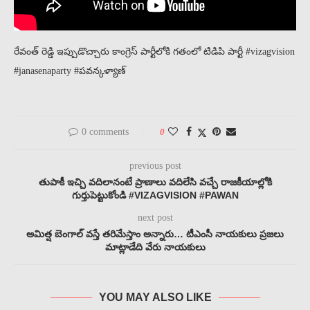
రేవంత్ రెడ్డి ఇప్పుడొచ్చారు కాంగ్రెస్ పార్టీలోకి గతంలో టిడిపి పార్టీ #vizagvision
#janasenaparty #పవన్కళ్యాణ్
0 comments
0
previous post
తుపాకీ ఇచ్చి వదిలానంటే ప్రాణాలు వదిలేసి వచ్చే రాజకీయాల్లోకి
గుర్తుపెట్టుకోండి #VIZAGVISION #PAWAN
next post
అమిత్ష బెంగాల్ వస్తే తరిమేస్తాం అన్నారు… టీఎంసీ నాయకులు ప్రజలు
మాట్లాడేది వేరు నాయకులు
YOU MAY ALSO LIKE