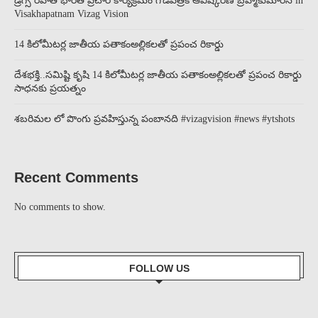
డ్రగ్స్ రహిత భారత ప్రచార కార్యక్రమం గోడపత్రిక ఆవిష్కరణ బ్రహ్మాకుమారీస్ in
Visakhapatnam Vizag Vision
14 కిలోమీట‌ర్ల జాతీయ ప‌తాకంఅల్లిక‌లతో ప్ర‌పంచ రికార్డు
దేశ‌భ‌క్తి..స‌మిష్టి కృషి 14 కిలోమీట‌ర్ల జాతీయ ప‌తాకంఅల్లిక‌లతో ప్ర‌పంచ రికార్డు
సాధ‌న‌కు ప్ర‌య‌త్నం
శబరిమల లో పొంగు ప్రవహిస్తున్న పంబానది #vizagvision #news #ytshots
Recent Comments
No comments to show.
FOLLOW US