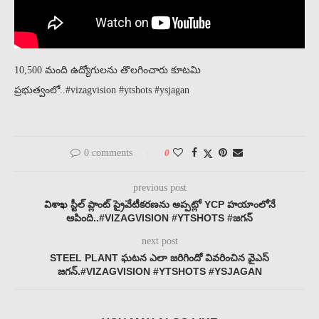
10,500 మంది ఉద్యోగులను తొలగించారు కూటమి
ప్రభుత్వంలో..#vizagvision #ytshots #ysjagan
0 comments
0
previous post
విశాఖ స్టీల్ ప్లాంట్ ప్రైవేటీకరణను అప్పట్లో YCP హయాంలోనే
ఆపింది..#VIZAGVISION #YTSHOTS #జగన్
next post
STEEL PLANT ఘటన ఎలా జరిగిందో వివరించిన వైఎస్
జగన్.#VIZAGVISION #YTSHOTS #YSJAGAN