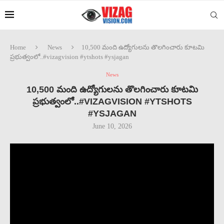
Home
News
10,500 మంది ఉద్యోగులను తొలగించారు కూటమి
ప్రభుత్వంలో..#vizagvision #ytshots #ysjagan
News
10,500 మంది ఉద్యోగులను తొలగించారు కూటమి
ప్రభుత్వంలో..#VIZAGVISION #YTSHOTS
#YSJAGAN
June 10, 2026