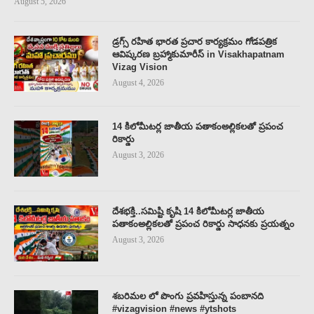
August 5, 2026
డ్రగ్స్ రహిత భారత ప్రచార కార్యక్రమం గోడపత్రిక
ఆవిష్కరణ బ్రహ్మాకుమారీస్ in Visakhapatnam
Vizag Vision
August 4, 2026
14 కిలోమీట‌ర్ల జాతీయ ప‌తాకంఅల్లిక‌లతో ప్ర‌పంచ
రికార్డు
August 3, 2026
దేశ‌భ‌క్తి..స‌మిష్టి కృషి 14 కిలోమీట‌ర్ల జాతీయ
ప‌తాకంఅల్లిక‌లతో ప్ర‌పంచ రికార్డు సాధ‌న‌కు ప్ర‌య‌త్నం
August 3, 2026
శబరిమల లో పొంగు ప్రవహిస్తున్న పంబానది
#vizagvision #news #ytshots