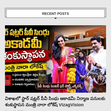
RECENT POSTS
విశాఖలో స్టార్ షట్లర్ పీవీ సింధు అకాడమీ నిర్మాణ పనులకు
శంకుస్థాపన మంత్రి నారా లోకేష్ VizagVision