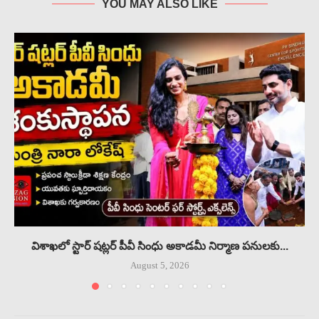
YOU MAY ALSO LIKE
విశాఖలో స్టార్ షట్లర్ పీవీ సింధు అకాడమీ నిర్మాణ పనులకు...
August 5, 2026