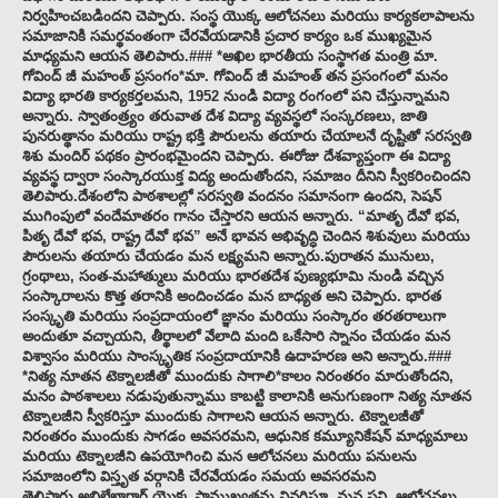
నిర్వహించబడిందని చెప్పారు. సంస్థ యొక్క ఆలోచనలు మరియు కార్యకలాపాలను
సమాజానికి సమర్థవంతంగా చేరవేయడానికి ప్రచార కార్యం ఒక ముఖ్యమైన
మాధ్యమని ఆయన తెలిపారు.### *అఖిల భారతీయ సంస్థాగత మంత్రి మా.
గోవింద్ జీ మహంత్ ప్రసంగం*మా. గోవింద్ జీ మహంత్ తన ప్రసంగంలో మనం
విద్యా భారతి కార్యకర్తలమని, 1952 నుండి విద్యా రంగంలో పని చేస్తున్నామని
అన్నారు. స్వాతంత్ర్యం తరువాత దేశ విద్యా వ్యవస్థలో సంస్కరణలు, జాతి
పునరుత్థానం మరియు రాష్ట్ర భక్తి పౌరులను తయారు చేయాలనే దృష్టితో సరస్వతి
శిశు మందిర్ పథకం ప్రారంభమైందని చెప్పారు. ఈరోజు దేశవ్యాప్తంగా ఈ విద్యా
వ్యవస్థ ద్వారా సంస్కారయుక్త విద్య అందుతోందని, సమాజం దీనిని స్వీకరించిందని
తెలిపారు.దేశంలోని పాఠశాలల్లో సరస్వతి వందనం సమానంగా ఉందని, సెషన్
ముగింపులో వందేమాతరం గానం చేస్తారని ఆయన అన్నారు. “మాతృ దేవో భవ,
పితృ దేవో భవ, రాష్ట్ర దేవో భవ” అనే భావన అభివృద్ధి చెందిన శిశువులు మరియు
పౌరులను తయారు చేయడం మన లక్ష్యమని అన్నారు.పురాతన మునులు,
గ్రంథాలు, సంత-మహాత్ములు మరియు భారతదేశ పుణ్యభూమి నుండి వచ్చిన
సంస్కారాలను కొత్త తరానికి అందించడం మన బాధ్యత అని చెప్పారు. భారత
సంస్కృతి మరియు సంప్రదాయంలో జ్ఞానం మరియు సంస్కారం తరతరాలుగా
అందుతూ వచ్చాయని, తీర్థాలలో వేలాది మంది ఒకేసారి స్నానం చేయడం మన
విశ్వాసం మరియు సాంస్కృతిక సంప్రదాయానికి ఉదాహరణ అని అన్నారు.###
*నిత్య నూతన టెక్నాలజీతో ముందుకు సాగాలి*కాలం నిరంతరం మారుతోందని,
మనం పాఠశాలలు నడుపుతున్నాము కాబట్టి కాలానికి అనుగుణంగా నిత్య నూతన
టెక్నాలజీని స్వీకరిస్తూ ముందుకు సాగాలని ఆయన అన్నారు. టెక్నాలజీతో
నిరంతరం ముందుకు సాగడం అవసరమని, ఆధునిక కమ్యూనికేషన్ మాధ్యమాలు
మరియు టెక్నాలజీని ఉపయోగించి మన ఆలోచనలు మరియు పనులను
సమాజంలోని విస్తృత వర్గానికి చేరవేయడం సమయ అవసరమని
తెలిపారు.అభిలేఖాగార్ యొక్క ప్రాముఖ్యతను వివరిస్తూ, మన పని, ఆలోచనలు,