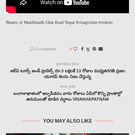
Beauty of Mukthinadh Ghat Road Nepal #vizagvision #ytshots
0 comments
0
previous post
ఆర్‌వి టూర్స్ అండ్ ట్రావెల్స్ రూ.3 లక్షలకే 13 రోజుల మధ్యతరగతి ప్రజల
యూరప్ కలను నిజం చేస్తున్న
next post
బంగాళాఖాతంలో అల్పపీడనం వారం రోజులు ఏపీలో కొన్ని ప్రాంతాల్లో
ఉరుములతో కూడిన వర్షాలు VISAKHAPATNAM
YOU MAY ALSO LIKE