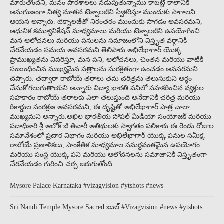
మారుతోందని, మనం పాఠశాలలు నడుపుతున్నాము కాబట్టి కాలానికి
అనుగుణంగా నిత్య నూతన టెక్నాలజీని స్వీకరిస్తూ ముందుకు సాగాలని
ఆయన అన్నారు. టెక్నాలజీతో నిరంతరం ముందుకు సాగడం అవసరమని,
ఆధునిక కమ్యూనికేషన్ మాధ్యమాలు మరియు టెక్నాలజీని ఉపయోగించి
మన ఆలోచనలు మరియు పనులను సమాజంలోని విస్తృత వర్గానికి
చేరవేయడం సమయ అవసరమని తెలిపారు.అభిలేఖాగార్ యొక్క
ప్రాముఖ్యతను వివరిస్తూ, మన పని, ఆలోచనలు, చింతన మరియు వాటికి
సంబంధించిన ముఖ్యమైన పత్రాలను సురక్షితంగా ఉంచడం అవసరమని
చెప్పారు. తద్వారా రాబోయే తరాలు తమ చరిత్రను తెలుసుకుని అర్థం
చేసుకోగలుగుతాయని అన్నారు.విద్యా భారతి పనిలో సహకరించిన వ్యక్తుల
సహకారం రాబోయే తరాలకు ఎలా తెలుస్తుంది అనేదానికి చరిత్ర మరియు
రికార్డుల సంరక్షణ అవసరమని, ఈ దృష్టితో అభిలేఖాగార్ పాత్ర చాలా
ముఖ్యమని అన్నారు.అఖిల భారతీయ సోషల్ మీడియా సంయోజక్ మరియు
పదాధికారి శ్రీ ఆలోక్ జీ తివారీ అతిథులకు స్వాగతం పలికారు.ఈ రెండు రోజుల
సమావేశంలో ప్రచార విభాగం మరియు అభిలేఖాగార్ యొక్క పనుల సమీక్ష,
రాబోయే ప్రణాళికలు, సాంకేతిక మాధ్యమాల సమర్థవంతమైన ఉపయోగం
మరియు సంస్థ యొక్క పని మరియు ఆలోచనలను సమాజానికి విస్తృతంగా
చేరవేయడం గురించి చర్చ జరుగుతోంది.
Mysore Palace Karnataka #vizagvision #ytshots #news
Sri Nandi Temple Mysore Sacred బుల్ #Vizagvision #news #ytshots