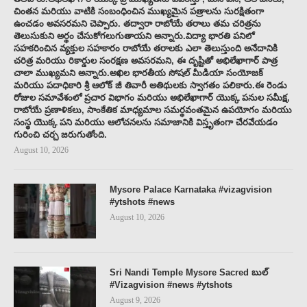
చింతన మరియు వాటికి సంబంధించిన ముఖ్యమైన పత్రాలను సురక్షితంగా
ఉంచడం అవసరమని చెప్పారు. తద్వారా రాబోయే తరాలు తమ చరిత్రను
తెలుసుకుని అర్థం చేసుకోగలుగుతాయని అన్నారు.విద్యా భారతి పనిలో
సహకరించిన వ్యక్తుల సహకారం రాబోయే తరాలకు ఎలా తెలుస్తుంది అనేదానికి
చరిత్ర మరియు రికార్డుల సంరక్షణ అవసరమని, ఈ దృష్టితో అభిలేఖాగార్ పాత్ర
చాలా ముఖ్యమని అన్నారు.అఖిల భారతీయ సోషల్ మీడియా సంయోజక్
మరియు పదాధికారి శ్రీ ఆలోక్ జీ తివారీ అతిథులకు స్వాగతం పలికారు.ఈ రెండు
రోజుల సమావేశంలో ప్రచార విభాగం మరియు అభిలేఖాగార్ యొక్క పనుల సమీక్ష,
రాబోయే ప్రణాళికలు, సాంకేతిక మాధ్యమాల సమర్థవంతమైన ఉపయోగం మరియు
సంస్థ యొక్క పని మరియు ఆలోచనలను సమాజానికి విస్తృతంగా చేరవేయడం
గురించి చర్చ జరుగుతోంది.
August 10, 2026
Mysore Palace Karnataka #vizagvision
#ytshots #news
August 10, 2026
Sri Nandi Temple Mysore Sacred బుల్
#Vizagvision #news #ytshots
August 9, 2026