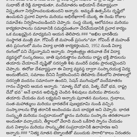
సుధాకర్ జీ రెడ్డి మాట్లాడుతూ, వందేమాతరం అభియాన్ దేశవ్యాప్తంగా
విస్తృతంగా నిర్వహించబడుతుందని అన్నారు. అమృత్ ఉత్సవ్‌ను దృష్టిలో
ఉంచుకుని ప్రచార విభాగం మరియు అభిలేఖాగార్ యొక్క ఈ రెండు రోజుల
సమావేశం నిర్వహించబడిందని చెప్పారు. సంస్థ యొక్క ఆలోచనలు మరియు
కార్యకలాపాలను సమాజానికి సమర్థవంతంగా చేరవేయడానికి ప్రచార కార్యం
ఒక ముఖ్యమైన మాధ్యమని ఆయన తెలిపారు.### *అఖిల భారతీయ
సంస్థాగత మంత్రి మా. గోవింద్ జీ మహంత్ ప్రసంగం*మా. గోవింద్ జీ మహంత్
తన ప్రసంగంలో మనం విద్యా భారతి కార్యకర్తలమని, 1952 నుండి విద్యా
రంగంలో పని చేస్తున్నామని అన్నారు. స్వాతంత్ర్యం తరువాత దేశ విద్యా
వ్యవస్థలో సంస్కరణలు, జాతి పునరుత్థానం మరియు రాష్ట్ర భక్తి పౌరులను
తయారు చేయాలనే దృష్టితో సరస్వతి శిశు మందిర్ పథకం ప్రారంభమైందని
చెప్పారు. ఈరోజు దేశవ్యాప్తంగా ఈ విద్యా వ్యవస్థ ద్వారా సంస్కారయుక్త విద్య
అందుతోందని, సమాజం దీనిని స్వీకరించిందని తెలిపారు.దేశంలోని పాఠశాలల్లో
సరస్వతి వందనం సమానంగా ఉందని, సెషన్ ముగింపులో వందేమాతరం
గానం చేస్తారని ఆయన అన్నారు. “మాతృ దేవో భవ, పితృ దేవో భవ, రాష్ట్ర
దేవో భవ” అనే భావన అభివృద్ధి చెందిన శిశువులు మరియు పౌరులను
తయారు చేయడం మన లక్ష్యమని అన్నారు.పురాతన మునులు, గ్రంథాలు,
సంత-మహాత్ములు మరియు భారతదేశ పుణ్యభూమి నుండి వచ్చిన
సంస్కారాలను కొత్త తరానికి అందించడం మన బాధ్యత అని చెప్పారు. భారత
సంస్కృతి మరియు సంప్రదాయంలో జ్ఞానం మరియు సంస్కారం తరతరాలుగా
అందుతూ వచ్చాయని, తీర్థాలలో వేలాది మంది ఒకేసారి స్నానం చేయడం
మన విశ్వాసం మరియు సాంస్కృతిక సంప్రదాయానికి ఉదాహరణ అని
అన్నారు.### *నిత్య నూతన టెక్నాలజీతో ముందుకు సాగాలి*కాలం నిరంతరం