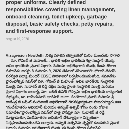
proper uniforms. Clearly defined
responsibilities covering linen management,
onboard cleaning, toilet upkeep, garbage
disposal, basic safety checks, petty repairs,
and first-response support.
August 10, 2026
Vizagvision NewDelhi:నిత్య నూతన టెక్నాలజీతో మనం ముందుకు సాగాలి
— మా. గోవింద్ జీ మహంత్… భారతి అఖిల భారతీయ శిక్షా సంస్థాన్ యొక్క
అఖిల భారతీయ ప్రచార విభాగం మరియు అభిలేఖాగార్ యొక్క రెండు రోజుల
సమావేశం ఆగస్టు 8 మరియు 9, 2026 తేదీలలో నోయిడాలోని భౌరావ్ దేవరస్
సరస్వతి విద్యా మందిర్ CBSE పాఠశాలలో నిర్వహించబడుతోంది. సమావేశం
ప్రారంభోత్సవ సెషన్‌లో మా. గోవింద్ జీ మహంత్, అఖిల భారతీయ సంస్థాగత
మంత్రి, మా. సుధాకర్ జీ రెడ్డి దక్షిణ మధ్య ప్రాంత సంస్థాగత మంత్రి మరియు
ప్రచార విభాగం ఇంచార్జ్, మా. లలిత్ బిహారీ గోస్వామి అఖిల భారతీయ కార్యకారిణి
సభ్యుడు, డా. రామ్‌కుమార్ భావసార్ అ.భా. సంయోజక్ ప్రచార్ మరియు శ్రీ
రాజేంద్ర జీ బఘేల్ సంయోజక్ అభిలేఖాగార్ గౌరవపూర్వకంగా హాజరయ్యారు.###
*వందేమాతరం అభియాన్ మరియు అమృత్ ఉత్సవ్ కోసం రెండు రోజుల
సమావేశం*ప్రారంభోత్సవ సెషన్‌లో పాత్ర పోషిస్తూ మా. సుధాకర్ జీ రెడ్డి
మాట్లాడుతూ, వందేమాతరం అభియాన్ దేశవ్యాప్తంగా విస్తృతంగా
నిర్వహించబడుతుందని అన్నారు. అమృత్ ఉత్సవ్‌ను దృష్టిలో ఉంచుకుని ప్రచార
విభాగం మరియు అభిలేఖాగార్ యొక్క ఈ రెండు రోజుల సమావేశం