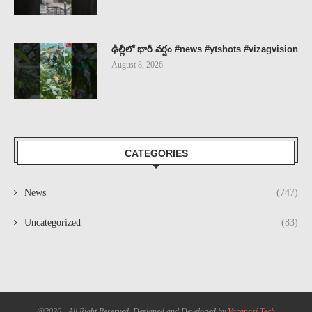
ఢిల్లీలో భారీ వర్షం #news #ytshots #vizagvision
August 8, 2026
CATEGORIES
News
(747)
Uncategorized
(83)
@2026 - All Right Reserved. Designed and Developed by
Varanasi Tech