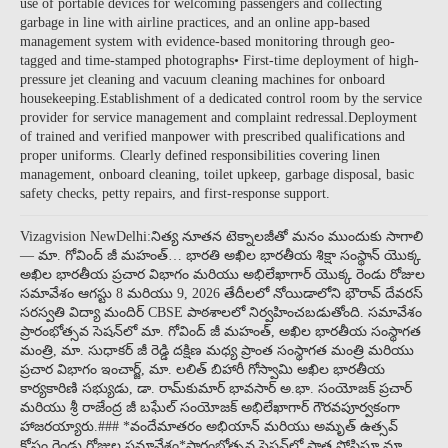
use of portable devices for welcoming passengers and collecting
garbage in line with airline practices, and an online app-based
management system with evidence-based monitoring through geo-
tagged and time-stamped photographs• First-time deployment of high-
pressure jet cleaning and vacuum cleaning machines for onboard
housekeeping.Establishment of a dedicated control room by the service
provider for service management and complaint redressal.Deployment
of trained and verified manpower with prescribed qualifications and
proper uniforms. Clearly defined responsibilities covering linen
management, onboard cleaning, toilet upkeep, garbage disposal, basic
safety checks, petty repairs, and first-response support.
Vizagvision NewDelhi:నిత్య నూతన టెక్నాలజీతో మనం ముందుకు సాగాలి
— మా. గోవింద్ జీ మహంత్… భారతి అఖిల భారతీయ శిక్షా సంస్థాన్ యొక్క
అఖిల భారతీయ ప్రచార విభాగం మరియు అభిలేఖాగార్ యొక్క రెండు రోజుల
సమావేశం ఆగస్టు 8 మరియు 9, 2026 తేదీలలో నోయిడాలోని భౌరావ్ దేవరస్
సరస్వతి విద్యా మందిర్ CBSE పాఠశాలలో నిర్వహించబడుతోంది. సమావేశం
ప్రారంభోత్సవ సెషన్‌లో మా. గోవింద్ జీ మహంత్, అఖిల భారతీయ సంస్థాగత
మంత్రి, మా. సుధాకర్ జీ రెడ్డి దక్షిణ మధ్య ప్రాంత సంస్థాగత మంత్రి మరియు
ప్రచార విభాగం ఇంచార్జ్, మా. లలిత్ బిహారీ గోస్వామి అఖిల భారతీయ
కార్యకారిణి సభ్యుడు, డా. రామ్‌కుమార్ భావసార్ అ.భా. సంయోజక్ ప్రచార్
మరియు శ్రీ రాజేంద్ర జీ బఘేల్ సంయోజక్ అభిలేఖాగార్ గౌరవపూర్వకంగా
హాజరయ్యారు.### *వందేమాతరం అభియాన్ మరియు అమృత్ ఉత్సవ్
కోసం రెండు రోజుల సమావేశం*ప్రారంభోత్సవ సెషన్‌లో పాత్ర పోషిస్తూ మా.