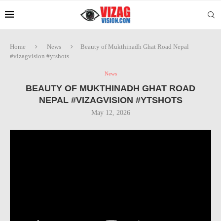
Home
News
Beauty of Mukthinadh Ghat Road Nepal
#vizagvision #ytshots
News
BEAUTY OF MUKTHINADH GHAT ROAD
NEPAL #VIZAGVISION #YTSHOTS
May 12, 2026