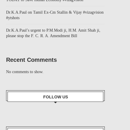
Dr.K.A.Paul on Tamil Ex-Cm Stallin & Vijay #vizagvision
#ytshots
Dr.K.A.Paul’s urgent to P.M.Modi ji, H.M. Amit Shah ji,
please stop the F. C. R. A. Amendment Bill
Recent Comments
No comments to show.
FOLLOW US