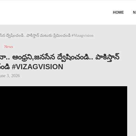
HOME
N
ేన ద్వేషించండి.. పాకిస్తాన్ మటుకు ప్రేమించండి #Vizagvision
News
ంధ్రని,జనసేన ద్వేషించండి.. పాకిస్తాన్
ంచండి #VIZAGVISION
une 3, 2026