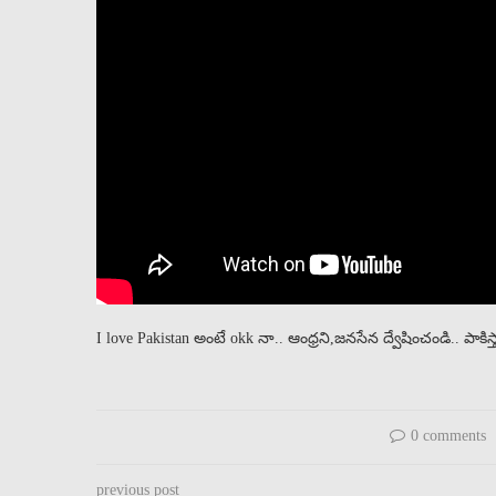
I love Pakistan అంటే okk నా.. ఆంధ్రని,జనసేన ద్వేషించండి.. పాకిస
0 comments
previous post