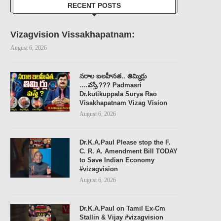
RECENT POSTS
Vizagvision Vissakhapatnam:
August 6, 2026
నరాల బలహీనత.. తిమ్మిర్లు
….వస్తే,??? Padmasri
Dr.kutikuppala Surya Rao
Visakhapatnam Vizag Vision
August 6, 2026
Dr.K.A.Paul Please stop the F.
C. R. A. Amendment Bill TODAY
to Save Indian Economy
#vizagvision
DR.K.A.PAUL’S URGENT TO
విశాఖలో స్టార్ షట్లర్ పీవీ సింధ
P.M.MODI JI, H.M. AMIT SHAH...
నిర్మాణ పనులకు...
August 6, 2026
August 6, 2026
August 5, 2026
Dr.K.A.Paul on Tamil Ex-Cm
Stallin & Vijay #vizagvision