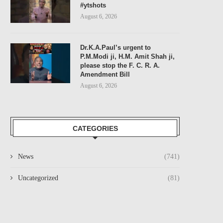
#ytshots
August 6, 2026
Dr.K.A.Paul’s urgent to
P.M.Modi ji, H.M. Amit Shah ji,
please stop the F. C. R. A.
Amendment Bill
August 6, 2026
CATEGORIES
News
(741)
Uncategorized
(81)