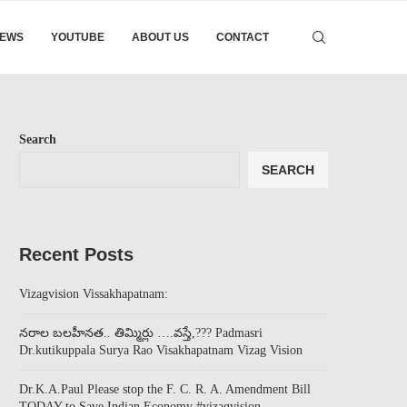
EWS
YOUTUBE
ABOUT US
CONTACT
Search
SEARCH
Recent Posts
Vizagvision Vissakhapatnam:
నరాల బలహీనత.. తిమ్మిర్లు ….వస్తే,??? Padmasri
Dr.kutikuppala Surya Rao Visakhapatnam Vizag Vision
Dr.K.A.Paul Please stop the F. C. R. A. Amendment Bill
TODAY to Save Indian Economy #vizagvision