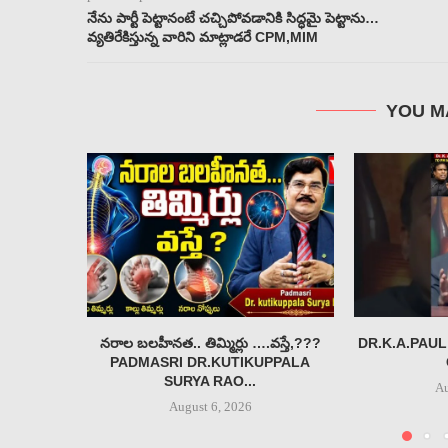
నేను పార్టీ పెట్టానంటే చచ్చిపోవడానికి సిద్ధమై పెట్టాను…
వ్యతిరేకిస్తున్న వారిని మాట్లాడరే CPM,MIM
YOU M
నరాల బలహీనత.. తిమ్మిర్లు ….వస్తే,???
DR.K.A.PAUL
PADMASRI DR.KUTIKUPPALA
SURYA RAO...
Au
August 6, 2026