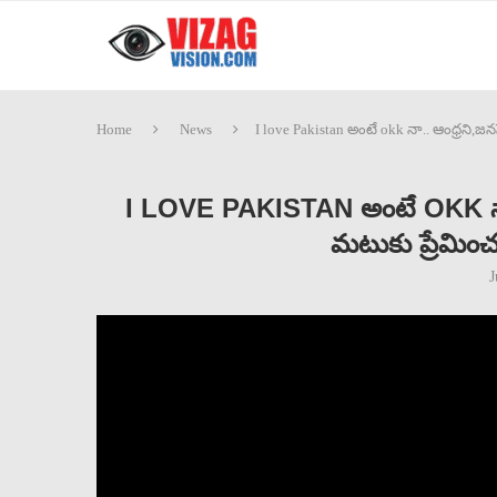
Home
News
I love Pakistan అంటే okk నా.. ఆంధ్రని,జనస
I LOVE PAKISTAN అంటే OKK నా.. ఆ
మటుకు ప్రేమి
J