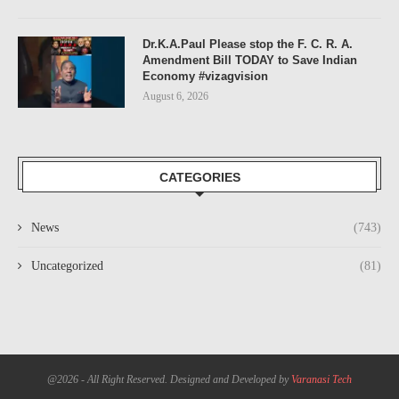
Dr.K.A.Paul Please stop the F. C. R. A.
Amendment Bill TODAY to Save Indian
Economy #vizagvision
August 6, 2026
CATEGORIES
News
(743)
Uncategorized
(81)
@2026 - All Right Reserved. Designed and Developed by
Varanasi Tech