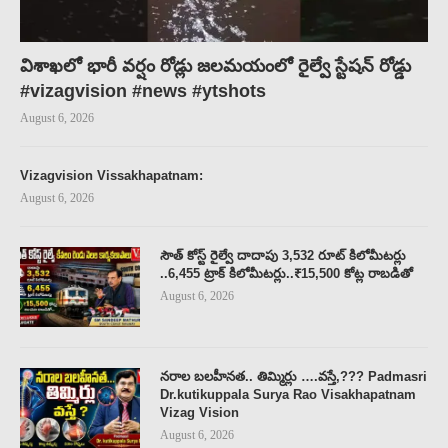
విశాఖలో భారీ వర్షం రోడ్లు జలమయంలో రైల్వే స్టేషన్ రోడ్డు
#vizagvision #news #ytshots
August 6, 2026
Vizagvision Vissakhapatnam:
August 6, 2026
సౌత్ కోస్ట్ రైల్వే దాదాపు 3,532 రూట్ కిలోమీటర్లు
..6,455 ట్రాక్ కిలోమీటర్లు..₹15,500 కోట్ల రాబడితో
August 6, 2026
నరాల బలహీనత.. తిమ్మిర్లు ….వస్తే,??? Padmasri
Dr.kutikuppala Surya Rao Visakhapatnam
Vizag Vision
August 6, 2026