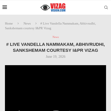
Home
News
# Live Vandella Nammakam, Abhivrudhi,
Sankshemam courtesy I&PR Vizag
News
# LIVE VANDELLA NAMMAKAM, ABHIVRUDHI,
SANKSHEMAM COURTESY I&PR VIZAG
June 19, 2026