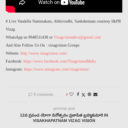
# Live Vandella Nammakam, Abhivrudhi, Sankshemam courtesy I&PR
Vizag
WhatsApp us 9948511438 or
Vizagvisiondeva@gmail.com
And Also Follow Us On : vizagvision Groups
Website:
http://www.vizagvision.com/
Facebook:
https://www.facebook.com/VizagvisionMalla
Instagram:
https://www.instagram.com/vizagvision/
0 comments
0
previous post
12వ ప్రపంచ యోగా దినోత్సవం ప్రజాపిత బ్రహ్మకుమారి IN
VISAKHAPATNAM VIZAG VISION