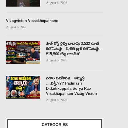
August 6, 2026
Vizagvision Vissakhapatnam:
August 6, 2026
సౌత్ కోస్ట్ రైల్వే దాదాపు 3,532 రూట్
కిలోమీటర్లు ..6,455 ట్రాక్ కిలోమీటర్లు..
₹15,500 కోట్ల రాబడితో
August 6, 2026
నరాల బలహీనత.. తిమ్మిర్లు
….వస్తే,??? Padmasri
Dr.kutikuppala Surya Rao
Visakhapatnam Vizag Vision
August 6, 2026
నరాల బలహీనత.. తిమ్మిర్లు ….వస్తే,???
DR.K.A.PAUL PLEASE STOP
PADMASRI DR.KUTIKUPPALA
C. R. A....
SURYA RAO...
August 6, 2026
August 6, 2026
CATEGORIES