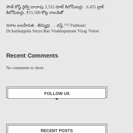
సౌత్ కోస్ట్ రైల్వే దాదాపు 3,532 రూట్ కిలోమీటర్లు ..6,455 ట్రాక్
కిలోమీటర్లు..₹15,500 కోట్ల రాబడితో
నరాల బలహీనత.. తిమ్మిర్లు ….వస్తే,??? Padmasri
Dr.kutikuppala Surya Rao Visakhapatnam Vizag Vision
Recent Comments
No comments to show.
FOLLOW US
RECENT POSTS