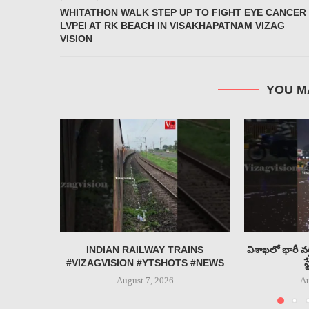
WHITATHON WALK STEP UP TO FIGHT EYE CANCER
LVPEI AT RK BEACH IN VISAKHAPATNAM VIZAG
VISION
YOU M
INDIAN RAILWAY TRAINS
విశాఖలో భారీ వర
#VIZAGVISION #YTSHOTS #NEWS
స
August 7, 2026
Au