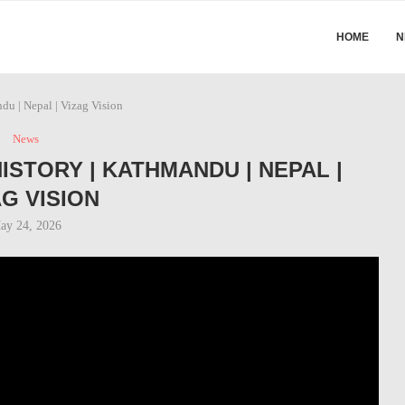
HOME
N
du | Nepal | Vizag Vision
News
ISTORY | KATHMANDU | NEPAL |
AG VISION
ay 24, 2026