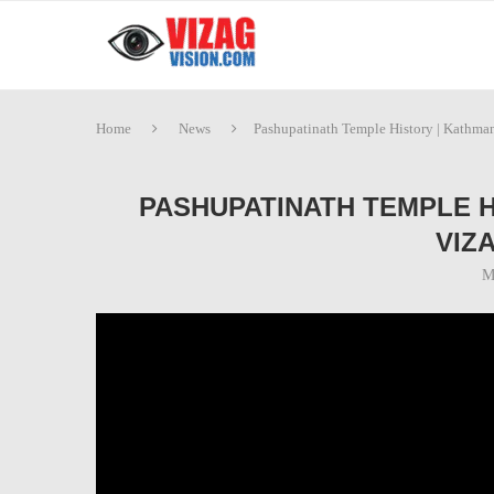
Home
News
Pashupatinath Temple History | Kathman
PASHUPATINATH TEMPLE H
VIZ
M