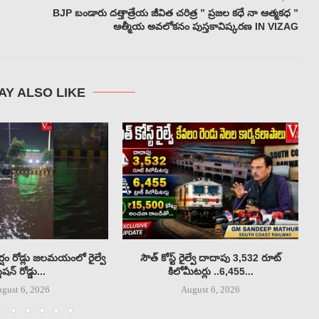
BJP బండారు దత్తాత్రేయ జీవిత చరిత్ర ” ప్రజల కధే నా ఆత్మకధ ”
ఆత్మీయ అవలోకనం పుస్తకావిష్కరణ IN VIZAG
AY ALSO LIKE
్షం రోడ్లు జలమయంలో రైల్వే
సౌత్ కోస్ట్ రైల్వే దాదాపు 3,532 రూట్
్టేషన్ రోడ్డు...
కిలోమీటర్లు ..6,455...
gust 6, 2026
August 6, 2026