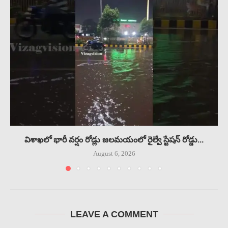
విశాఖలో భారీ వర్షం రోడ్లు జలమయంలో రైల్వే స్టేషన్ రోడ్డు...
August 6, 2026
LEAVE A COMMENT