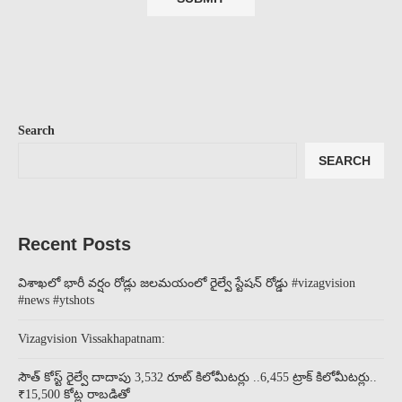
Search
SEARCH
Recent Posts
విశాఖలో భారీ వర్షం రోడ్లు జలమయంలో రైల్వే స్టేషన్ రోడ్డు #vizagvision
#news #ytshots
Vizagvision Vissakhapatnam:
సౌత్ కోస్ట్ రైల్వే దాదాపు 3,532 రూట్ కిలోమీటర్లు ..6,455 ట్రాక్ కిలోమీటర్లు..
₹15,500 కోట్ల రాబడితో