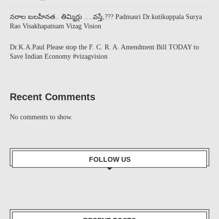
నరాల బలహీనత.. తిమ్మిర్లు ….వస్తే,??? Padmasri Dr.kutikuppala Surya
Rao Visakhapatnam Vizag Vision
Dr.K.A.Paul Please stop the F. C. R. A. Amendment Bill TODAY to
Save Indian Economy #vizagvision
Recent Comments
No comments to show.
FOLLOW US