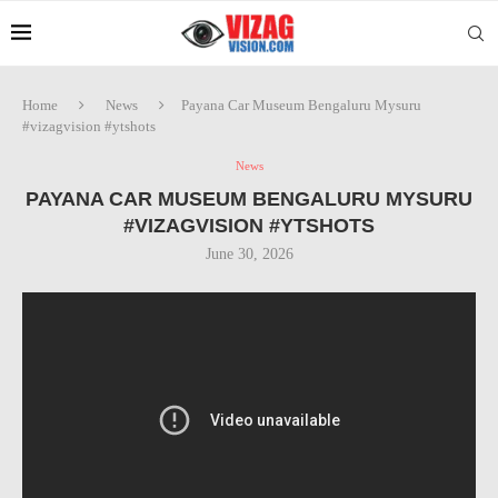
Home
News
Payana Car Museum Bengaluru Mysuru
#vizagvision #ytshots
News
PAYANA CAR MUSEUM BENGALURU MYSURU
#VIZAGVISION #YTSHOTS
June 30, 2026