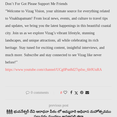
Don’t For Got Please Support Me Friends
“Welcome to Vizag Vision, your ultimate source for everything related
to Visakhapatnam! From local news, events, and culture to travel tips
and updates, we bring you the latest happenings in this beautiful coastal
city. Join us as we explore Vizag’s vibrant lifestyle, stunning
landscapes, and unique attractions, all while celebrating its rich
heritage. Stay tuned for exciting content, insightful interviews, and
much more. Subscribe and stay connected to see Vizag like never
before!”
https://www.youtube.com/channel/UCg0Psn8d27qsfso_6b9UuRA
0 comments
0
previous post
శ్రీశ్రీశ్రీ భువనేశ్వరీ దేవి ఆరాధనా పీఠం లో అమ్మవారి అధివాస మహోత్సవము
సబ్బవరం మండలం అనకాపల్లి జిల్లా