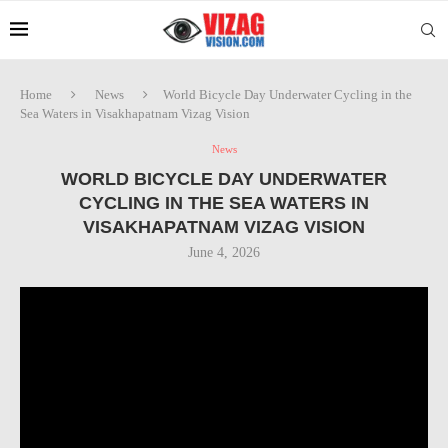
Home
News
World Bicycle Day Underwater Cycling in the
Sea Waters in Visakhapatnam Vizag Vision
News
WORLD BICYCLE DAY UNDERWATER
CYCLING IN THE SEA WATERS IN
VISAKHAPATNAM VIZAG VISION
June 4, 2026