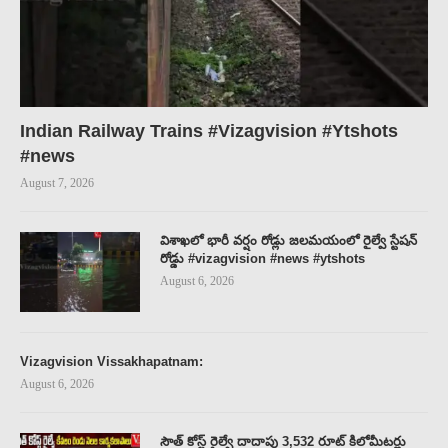
Indian Railway Trains #Vizagvision #Ytshots
#news
August 7, 2026
విశాఖలో భారీ వర్షం రోడ్లు జలమయంలో రైల్వే స్టేషన్
రోడ్డు #vizagvision #news #ytshots
August 6, 2026
Vizagvision Vissakhapatnam:
August 6, 2026
సౌత్ కోస్ట్ రైల్వే దాదాపు 3,532 రూట్ కిలోమీటర్లు