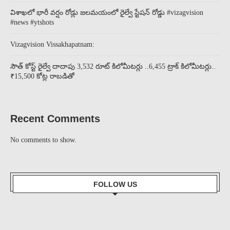
విశాఖలో భారీ వర్షం రోడ్లు జలమయంలో రైల్వే స్టేషన్ రోడ్డు #vizagvision
#news #ytshots
Vizagvision Vissakhapatnam:
సౌత్ కోస్ట్ రైల్వే దాదాపు 3,532 రూట్ కిలోమీటర్లు ..6,455 ట్రాక్ కిలోమీటర్లు..
₹15,500 కోట్ల రాబడితో
Recent Comments
No comments to show.
FOLLOW US