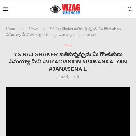
Home
News
YS Raj Shaker బతికున్నప్పుడు మీ గొంతుకులు
ఏమయ్యా మీవి #vizagvision #pawankalyan #janasena l
News
YS RAJ SHAKER బతికున్నప్పుడు మీ గొంతుకులు
ఏమయ్యా మీవి #VIZAGVISION #PAWANKALYAN
#JANASENA L
June 3, 2026