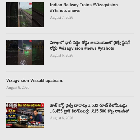
Indian Railway Trains #Vizagvision
#Ytshots #news
August 7, 2026
విశాఖలో భారీ వర్షం రోడ్లు జలమయంలో రైల్వే స్టేషన్
రోడ్డు #vizagvision #news #ytshots
August 6, 2026
Vizagvision Vissakhapatnam:
August 6, 2026
సౌత్ కోస్ట్ రైల్వే దాదాపు 3,532 రూట్ కిలోమీటర్లు
..6,455 ట్రాక్ కిలోమీటర్లు..₹15,500 కోట్ల రాబడితో
August 6, 2026