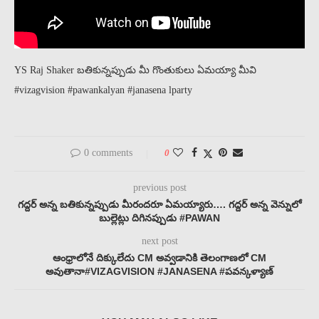
YS Raj Shaker బతికున్నప్పుడు మీ గొంతుకులు ఏమయ్యా మీవి
#vizagvision #pawankalyan #janasena lparty
0 comments
0
previous post
గద్దర్ అన్న బతికున్నప్పుడు మీరందరూ ఏమయ్యారు…. గద్దర్ అన్న వెన్నులో
బుల్లెట్లు దిగినప్పుడు #PAWAN
next post
ఆంధ్రాలోనే దిక్కులేదు CM అవ్వడానికి తెలంగాణలో CM
అవుతానా#VIZAGVISION #JANASENA #పవన్కళ్యాణ్