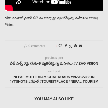
గోవా తరహాలో వైజాగ్ బీచ్ ను మార్చొద్దు వ్యతిరేకిస్తున్న మహిళలు #Vizag
Vision
0 comments
0
previous post
బీచ్ షాక్స్ రద్దు చేయాలి వ్యతిరేకిస్తున్న మహిళలు #VIZAG VISION
next post
NEPAL MUTHIDHAM GHAT ROADS #VIZAGVISION
#YTSHOTS #నేపాల్ #TOURISTPLACE #NEPAL TOURISM
YOU MAY ALSO LIKE