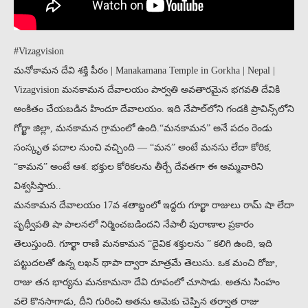
#Vizagvision
మనోకామన దేవి శక్తి పీఠం | Manakamana Temple in Gorkha | Nepal |
Vizagvision మనకామన దేవాలయం పార్వతి అవతారమైన భగవతి దేవికి
అంకితం చేయబడిన హిందూ దేవాలయం. ఇది నేపాల్‌లోని గండకి ప్రావిన్స్‌లోని
గోర్ఖా జిల్లా, మనకామన గ్రామంలో ఉంది.“మనకామన” అనే పదం రెండు
సంస్కృత పదాల నుంచి వచ్చింది — “మన” అంటే మనసు లేదా కోరిక,
“కామన” అంటే ఆశ. భక్తుల కోరికలను తీర్చే దేవతగా ఈ అమ్మవారిని
విశ్వసిస్తారు..
మనకామన దేవాలయం 17వ శతాబ్దంలో ఇద్దరు గూర్ఖా రాజులు రామ్ షా లేదా
పృథ్వీపతి షా పాలనలో నిర్మించబడిందని నేపాలీ పురాణాల ప్రకారం
తెలుస్తుంది. గూర్ఖా రాణి మనకామన “దైవిక శక్తులను ” కలిగి ఉంది, ఇది
పట్టుదలతో ఉన్న లఖన్ థాపా ద్వారా మాత్రమే తెలుసు. ఒక మంచి రోజు,
రాజు తన భార్యను మనకామనా దేవి రూపంలో చూసాడు. అతను సింహం
వలె కొనసాగాడు, దీని గురించి అతను ఆమెకు చెప్పిన తర్వాత రాజు