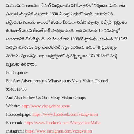
మనకామన ఆలయం నేపాల్ సంప్రదాయ పగోడా శైలిలో నిర్మించబడింది. ఇది
సముద్ర మట్టానికి సుమారు 1300 మీటర్ల ఎత్తులో ఉంది. ఆలయానికి
వెళ్లేందుకు ముందు కాలంలో కొండల మీదుగా నడిచి వెళ్లాల్సి వచ్చేది. ప్రస్తుతం
కురింతార్ నుంచి కేబుల్ కార్ సౌకర్యం ఉంది, ఇది సుమారు 10 నిమిషాల్లో
ఆలయానికి తీసుకెళ్తుంది. ఈ కేబుల్ కార్ 1998లో ప్రారంభించబడింది.2015లో
వచ్చిన భూకంపం వల్ల ఆలయానికి నష్టం కలిగింది. తరువాత ప్రభుత్వం
మరియు పురావస్తు శాఖ ఆధ్వర్యంలో పునర్నిర్మాణం చేసి 2018లో మళ్లీ
భక్తులకు తెరిచారు..
For Inquiries
For Any Advertisements WhatsApp us Vizag Vision Channel
9948511438
And Also Follow Us On : Vizag Vision Groups
Website:
http://www.vizagvision.com/
Facebookpage:
https://www.facebook.com/vizagvision
Facebook:
https://www.facebook.com/VizagvisionMalla
Instagram:
https://www.instagram.com/vizagvision