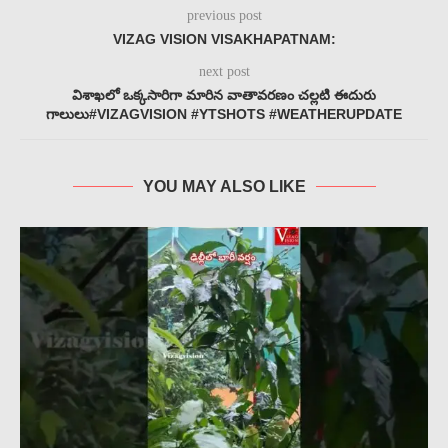
previous post
VIZAG VISION VISAKHAPATNAM:
next post
విశాఖలో ఒక్కసారిగా మారిన వాతావరణం చల్లటి ఈదురు
గాలులు#VIZAGVISION #YTSHOTS #WEATHERUPDATE
YOU MAY ALSO LIKE