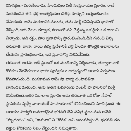
రహస్యంగా మరణించాడు. హిందువుల సతీ సంప్రదాయం ప్రకారం, రాణి
మరణించిన తన భర్త అంత్యక్రియల చితిపై కూర్చుని ఆత్మబలిదానం
చేసుకుంది. ఆమె మరణానికి ముందు, తను మళ్లీ కనిపిస్తానని థాపాతో
చెప్పింది,ఆరు నెలల తర్వాత, పొలంలో పని చేస్తున్న ఒక రైతు ఒక రాయిని
చీల్చాడు, అది రక్తం, పాల ప్రవాహాన్ని ప్రారంభించింది.దీని గురించి విన్న
తరువాత, థాపా, రాయి ఉన్న ప్రదేశానికి వెళ్లి హిందూ తాంత్రిక ఆచారాలను
చేయడం ప్రారంభించాడు, ఇది ప్రవాహాన్ని నిలిపివేసింది.
తరువాత అతను అదే స్థలంలో ఒక మందిరాన్ని నిర్మించాడు, తద్వారా వారి
కోరికలు నెరవేరతాయి.థాపా పూర్వీకులు ఆధ్వర్యంలో ఆలయ నిర్వహణ
కొనసాగుతుంది. మనకామన రామ్ షా భార్య చంపావతిగా
భావించబడుతుంది. ఆమె అతని కుమారుడు దంబర్ షా పాలనలో మళ్లీ
కనిపించింది.ఇతర మూలాల ప్రకారం ఆమె తరువాత ఒక రోజు నేపాల్
స్థాపకుడు పృథ్వీ నారాయణ్ షా హయాంలో కనిపించిందని సూచిస్తుంది. ఈ
ఆలయం పార్వతి అవతారమైన భగవతి దేవి పవిత్ర స్థలం.మన అనేది
“హృదయం” అని, “కామనా” ని “కోరిక” అని అనువదిస్తుంది. భగవతి తన
భక్తుల కోరికలను నిజం చేస్తుందని నమ్ముతారు.