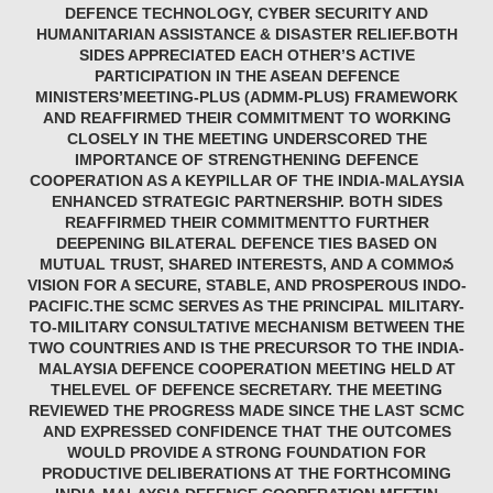
DEFENCE TECHNOLOGY, CYBER SECURITY AND
HUMANITARIAN ASSISTANCE & DISASTER RELIEF.BOTH
SIDES APPRECIATED EACH OTHER’S ACTIVE
PARTICIPATION IN THE ASEAN DEFENCE
MINISTERS’MEETING-PLUS (ADMM-PLUS) FRAMEWORK
AND REAFFIRMED THEIR COMMITMENT TO WORKING
CLOSELY IN THE MEETING UNDERSCORED THE
IMPORTANCE OF STRENGTHENING DEFENCE
COOPERATION AS A KEYPILLAR OF THE INDIA-MALAYSIA
ENHANCED STRATEGIC PARTNERSHIP. BOTH SIDES
REAFFIRMED THEIR COMMITMENTTO FURTHER
DEEPENING BILATERAL DEFENCE TIES BASED ON
MUTUAL TRUST, SHARED INTERESTS, AND A COMMOన
VISION FOR A SECURE, STABLE, AND PROSPEROUS INDO-
PACIFIC.THE SCMC SERVES AS THE PRINCIPAL MILITARY-
TO-MILITARY CONSULTATIVE MECHANISM BETWEEN THE
TWO COUNTRIES AND IS THE PRECURSOR TO THE INDIA-
MALAYSIA DEFENCE COOPERATION MEETING HELD AT
THELEVEL OF DEFENCE SECRETARY. THE MEETING
REVIEWED THE PROGRESS MADE SINCE THE LAST SCMC
AND EXPRESSED CONFIDENCE THAT THE OUTCOMES
WOULD PROVIDE A STRONG FOUNDATION FOR
PRODUCTIVE DELIBERATIONS AT THE FORTHCOMING