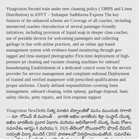
Vizagvision:Second train under new cleaning policy ( OBHS and Linen
Distribution) in ANVT – Sultanpur Sadbhavna Express The key
features of the enhanced scheme are Coverage of all coaches, including
unreserved coaches.•Introduction of several passenger-friendly
initiatives, including provision of liquid soap in sleeper class coaches,
use of portable devices for welcoming passengers and collecting
garbage in line with airline practices, and an online app-based
management system with evidence-based monitoring through geo-
tagged and time-stamped photographs• First-time deployment of high-
pressure jet cleaning and vacuum cleaning machines for onboard
housekeeping.Establishment of a dedicated control room by the service
provider for service management and complaint redressal.Deployment
of trained and verified manpower with prescribed qualifications and
proper uniforms. Clearly defined responsibilities covering linen
management, onboard cleaning, toilet upkeep, garbage disposal, basic
safety checks, petty repairs, and first-response support.
Vizagvision NewDelhi:నిత్య నూతన టెక్నాలజీతో మనం ముందుకు సాగాలి
— మా. గోవింద్ జీ మహంత్… భారతి అఖిల భారతీయ శిక్షా సంస్థాన్ యొక్క
అఖిల భారతీయ ప్రచార విభాగం మరియు అభిలేఖాగార్ యొక్క రెండు రోజుల
సమావేశం ఆగస్టు 8 మరియు 9, 2026 తేదీలలో నోయిడాలోని భౌరావ్ దేవరస్
సరస్వతి విద్యా మందిర్ CBSE పాఠశాలలో నిర్వహించబడుతోంది. సమావేశం