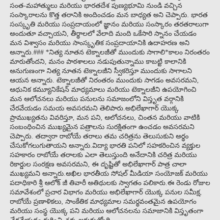
సంత-మహాత్ములు మరియు భారతదేశ పుణ్యభూమి నుండి వచ్చిన
సంస్కారాలను కొత్త తరానికి అందించడం మన బాధ్యత అని చెప్పారు. భారత
సంస్కృతి మరియు సంప్రదాయంలో జ్ఞానం మరియు సంస్కారం తరతరాలుగా
అందుతూ వచ్చాయని, తీర్థాలలో వేలాది మంది ఒకేసారి స్నానం చేయడం
మన విశ్వాసం మరియు సాంస్కృతిక సంప్రదాయానికి ఉదాహరణ అని
అన్నారు.### *నిత్య నూతన టెక్నాలజీతో ముందుకు సాగాలి*కాలం నిరంతరం
మారుతోందని, మనం పాఠశాలలు నడుపుతున్నాము కాబట్టి కాలానికి
అనుగుణంగా నిత్య నూతన టెక్నాలజీని స్వీకరిస్తూ ముందుకు సాగాలని
ఆయన అన్నారు. టెక్నాలజీతో నిరంతరం ముందుకు సాగడం అవసరమని,
ఆధునిక కమ్యూనికేషన్ మాధ్యమాలు మరియు టెక్నాలజీని ఉపయోగించి
మన ఆలోచనలు మరియు పనులను సమాజంలోని విస్తృత వర్గానికి
చేరవేయడం సమయ అవసరమని తెలిపారు.అభిలేఖాగార్ యొక్క
ప్రాముఖ్యతను వివరిస్తూ, మన పని, ఆలోచనలు, చింతన మరియు వాటికి
సంబంధించిన ముఖ్యమైన పత్రాలను సురక్షితంగా ఉంచడం అవసరమని
చెప్పారు. తద్వారా రాబోయే తరాలు తమ చరిత్రను తెలుసుకుని అర్థం
చేసుకోగలుగుతాయని అన్నారు.విద్యా భారతి పనిలో సహకరించిన వ్యక్తుల
సహకారం రాబోయే తరాలకు ఎలా తెలుస్తుంది అనేదానికి చరిత్ర మరియు
రికార్డుల సంరక్షణ అవసరమని, ఈ దృష్టితో అభిలేఖాగార్ పాత్ర చాలా
ముఖ్యమని అన్నారు.అఖిల భారతీయ సోషల్ మీడియా సంయోజక్ మరియు
పదాధికారి శ్రీ ఆలోక్ జీ తివారీ అతిథులకు స్వాగతం పలికారు.ఈ రెండు రోజుల
సమావేశంలో ప్రచార విభాగం మరియు అభిలేఖాగార్ యొక్క పనుల సమీక్ష,
రాబోయే ప్రణాళికలు, సాంకేతిక మాధ్యమాల సమర్థవంతమైన ఉపయోగం
మరియు సంస్థ యొక్క పని మరియు ఆలోచనలను సమాజానికి విస్తృతంగా