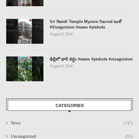
Sri Nandi Temple Mysore Sacred బుల్
#Vizagvision #news #ytshots
August 9, 2026
ఢిల్లీలో భారీ వర్షం #news #ytshots #vizagvision
August 8, 2026
CATEGORIES
News
(747)
Uncategorized
(83)