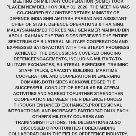
MEETING ON MILITARY COOPERATION (SCMC) TOOK
PLACEIN NEW DELHI ON JULY 01, 2026. THE MEETING WAS
CO-CHAIRED BY JOINTSECRETARY, MINISTRY OF
DEFENCE,INDIA SHRI AMITABH PRASAD AND ASSISTANT
CHIEF OF STAFF, DEFENCE OPERATIONS & TRAINING,
MALAYSIANARMED FORCES MAJ GEN AMER MAHMUD BIN
ABDUL RAHMAN.THE TWO SIDES REVIEWED THE ENTIRE
SPECTRUM OF BILATERAL MILITARY COOPERATION AND
EXPRESSED SATISFACTION WITH THE STEADY PROGRESS
ACHIEVED. THE DISCUSSIONS COVERED ONGOING
DEFENCEENGAGEMENTS, INCLUDING MILITARY-TO-
MILITARY EXCHANGES, BILATERAL EXERCISES, TRAINING,
STAFF TALKS, CAPACITY BUILDING, MARITIME
COOPERATION, AND COOPERATION IN EMERGING
DOMAINS.BOTH SIDES ACKNOWLEDGED THE
SUCCESSFUL CONDUCT OF REGULAR BILATERAL
ACTIVITIES AND AGREED TOFURTHER STRENGTHEN
COOPERATION BETWEEN THEIR DEFENCE FORCES
THROUGH ENHANCED EXCHANGES,PROFESSIONAL
INTERACTIONS, AND INCREASED PARTICIPATION IN EACH
OTHER’S MILITARY COURSES AND
TRAININGINSTITUTIONS. THE DELEGATIONS ALSO
DISCUSSED OPPORTUNITIES FOREXPANDING
COLLABORATION IN THE FIELDS OFDEFENCE INDUSTRY,