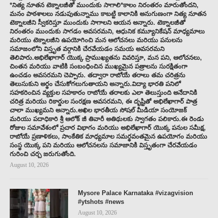
*నిత్య నూతన టెక్నాలజీతో ముందుకు సాగాలి*కాలం నిరంతరం మారుతోందని,
మనం పాఠశాలలు నడుపుతున్నాము కాబట్టి కాలానికి అనుగుణంగా నిత్య నూతన
టెక్నాలజీని స్వీకరిస్తూ ముందుకు సాగాలని ఆయన అన్నారు. టెక్నాలజీతో
నిరంతరం ముందుకు సాగడం అవసరమని, ఆధునిక కమ్యూనికేషన్ మాధ్యమాలు
మరియు టెక్నాలజీని ఉపయోగించి మన ఆలోచనలు మరియు పనులను
సమాజంలోని విస్తృత వర్గానికి చేరవేయడం సమయ అవసరమని
తెలిపారు.అభిలేఖాగార్ యొక్క ప్రాముఖ్యతను వివరిస్తూ, మన పని, ఆలోచనలు,
చింతన మరియు వాటికి సంబంధించిన ముఖ్యమైన పత్రాలను సురక్షితంగా
ఉంచడం అవసరమని చెప్పారు. తద్వారా రాబోయే తరాలు తమ చరిత్రను
తెలుసుకుని అర్థం చేసుకోగలుగుతాయని అన్నారు.విద్యా భారతి పనిలో
సహకరించిన వ్యక్తుల సహకారం రాబోయే తరాలకు ఎలా తెలుస్తుంది అనేదానికి
చరిత్ర మరియు రికార్డుల సంరక్షణ అవసరమని, ఈ దృష్టితో అభిలేఖాగార్ పాత్ర
చాలా ముఖ్యమని అన్నారు.అఖిల భారతీయ సోషల్ మీడియా సంయోజక్
మరియు పదాధికారి శ్రీ ఆలోక్ జీ తివారీ అతిథులకు స్వాగతం పలికారు.ఈ రెండు
రోజుల సమావేశంలో ప్రచార విభాగం మరియు అభిలేఖాగార్ యొక్క పనుల సమీక్ష,
రాబోయే ప్రణాళికలు, సాంకేతిక మాధ్యమాల సమర్థవంతమైన ఉపయోగం మరియు
సంస్థ యొక్క పని మరియు ఆలోచనలను సమాజానికి విస్తృతంగా చేరవేయడం
గురించి చర్చ జరుగుతోంది.
August 10, 2026
Mysore Palace Karnataka #vizagvision
#ytshots #news
August 10, 2026