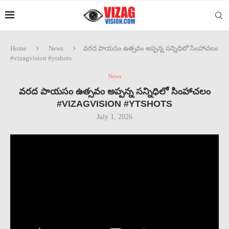
Home
News
వరద పాయసం ఉత్సవం అప్పన్న సన్నిధిలో సింహాచలం
#vizagvision #ytshots
News
వరద పాయసం ఉత్సవం అప్పన్న సన్నిధిలో సింహాచలం
#VIZAGVISION #YTSHOTS
July 1, 2026