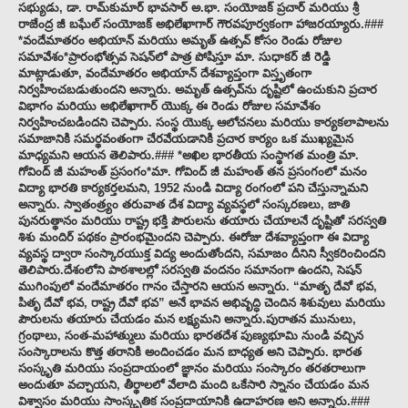
సభ్యుడు, డా. రామ్‌కుమార్ భావసార్ అ.భా. సంయోజక్ ప్రచార్ మరియు శ్రీ
రాజేంద్ర జీ బఘేల్ సంయోజక్ అభిలేఖాగార్ గౌరవపూర్వకంగా హాజరయ్యారు.###
*వందేమాతరం అభియాన్ మరియు అమృత్ ఉత్సవ్ కోసం రెండు రోజుల
సమావేశం*ప్రారంభోత్సవ సెషన్‌లో పాత్ర పోషిస్తూ మా. సుధాకర్ జీ రెడ్డి
మాట్లాడుతూ, వందేమాతరం అభియాన్ దేశవ్యాప్తంగా విస్తృతంగా
నిర్వహించబడుతుందని అన్నారు. అమృత్ ఉత్సవ్‌ను దృష్టిలో ఉంచుకుని ప్రచార
విభాగం మరియు అభిలేఖాగార్ యొక్క ఈ రెండు రోజుల సమావేశం
నిర్వహించబడిందని చెప్పారు. సంస్థ యొక్క ఆలోచనలు మరియు కార్యకలాపాలను
సమాజానికి సమర్థవంతంగా చేరవేయడానికి ప్రచార కార్యం ఒక ముఖ్యమైన
మాధ్యమని ఆయన తెలిపారు.### *అఖిల భారతీయ సంస్థాగత మంత్రి మా.
గోవింద్ జీ మహంత్ ప్రసంగం*మా. గోవింద్ జీ మహంత్ తన ప్రసంగంలో మనం
విద్యా భారతి కార్యకర్తలమని, 1952 నుండి విద్యా రంగంలో పని చేస్తున్నామని
అన్నారు. స్వాతంత్ర్యం తరువాత దేశ విద్యా వ్యవస్థలో సంస్కరణలు, జాతి
పునరుత్థానం మరియు రాష్ట్ర భక్తి పౌరులను తయారు చేయాలనే దృష్టితో సరస్వతి
శిశు మందిర్ పథకం ప్రారంభమైందని చెప్పారు. ఈరోజు దేశవ్యాప్తంగా ఈ విద్యా
వ్యవస్థ ద్వారా సంస్కారయుక్త విద్య అందుతోందని, సమాజం దీనిని స్వీకరించిందని
తెలిపారు.దేశంలోని పాఠశాలల్లో సరస్వతి వందనం సమానంగా ఉందని, సెషన్
ముగింపులో వందేమాతరం గానం చేస్తారని ఆయన అన్నారు. “మాతృ దేవో భవ,
పితృ దేవో భవ, రాష్ట్ర దేవో భవ” అనే భావన అభివృద్ధి చెందిన శిశువులు మరియు
పౌరులను తయారు చేయడం మన లక్ష్యమని అన్నారు.పురాతన మునులు,
గ్రంథాలు, సంత-మహాత్ములు మరియు భారతదేశ పుణ్యభూమి నుండి వచ్చిన
సంస్కారాలను కొత్త తరానికి అందించడం మన బాధ్యత అని చెప్పారు. భారత
సంస్కృతి మరియు సంప్రదాయంలో జ్ఞానం మరియు సంస్కారం తరతరాలుగా
అందుతూ వచ్చాయని, తీర్థాలలో వేలాది మంది ఒకేసారి స్నానం చేయడం మన
విశ్వాసం మరియు సాంస్కృతిక సంప్రదాయానికి ఉదాహరణ అని అన్నారు.###