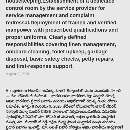
housekeeping.Establishment of a dedicated
control room by the service provider for
service management and complaint
redressal.Deployment of trained and verified
manpower with prescribed qualifications and
proper uniforms. Clearly defined
responsibilities covering linen management,
onboard cleaning, toilet upkeep, garbage
disposal, basic safety checks, petty repairs,
and first-response support.
August 10, 2026
Vizagvision NewDelhi:నిత్య నూతన టెక్నాలజీతో మనం ముందుకు సాగాలి
— మా. గోవింద్ జీ మహంత్… భారతి అఖిల భారతీయ శిక్షా సంస్థాన్ యొక్క
అఖిల భారతీయ ప్రచార విభాగం మరియు అభిలేఖాగార్ యొక్క రెండు రోజుల
సమావేశం ఆగస్టు 8 మరియు 9, 2026 తేదీలలో నోయిడాలోని భౌరావ్ దేవరస్
సరస్వతి విద్యా మందిర్ CBSE పాఠశాలలో నిర్వహించబడుతోంది. సమావేశం
ప్రారంభోత్సవ సెషన్‌లో మా. గోవింద్ జీ మహంత్, అఖిల భారతీయ సంస్థాగత
మంత్రి, మా. సుధాకర్ జీ రెడ్డి దక్షిణ మధ్య ప్రాంత సంస్థాగత మంత్రి మరియు
ప్రచార విభాగం ఇంచార్జ్, మా. లలిత్ బిహారీ గోస్వామి అఖిల భారతీయ కార్యకారిణి