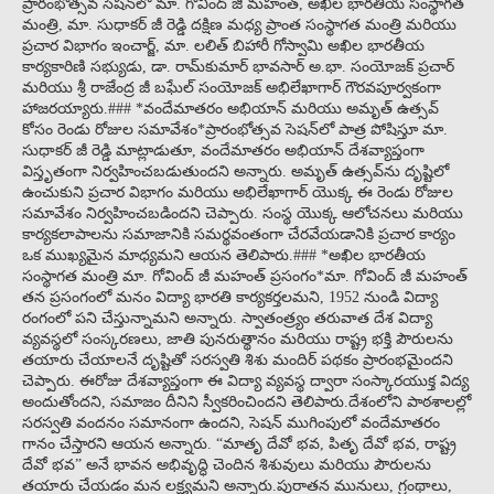
ప్రారంభోత్సవ సెషన్‌లో మా. గోవింద్ జీ మహంత్, అఖిల భారతీయ సంస్థాగత
మంత్రి, మా. సుధాకర్ జీ రెడ్డి దక్షిణ మధ్య ప్రాంత సంస్థాగత మంత్రి మరియు
ప్రచార విభాగం ఇంచార్జ్, మా. లలిత్ బిహారీ గోస్వామి అఖిల భారతీయ
కార్యకారిణి సభ్యుడు, డా. రామ్‌కుమార్ భావసార్ అ.భా. సంయోజక్ ప్రచార్
మరియు శ్రీ రాజేంద్ర జీ బఘేల్ సంయోజక్ అభిలేఖాగార్ గౌరవపూర్వకంగా
హాజరయ్యారు.### *వందేమాతరం అభియాన్ మరియు అమృత్ ఉత్సవ్
కోసం రెండు రోజుల సమావేశం*ప్రారంభోత్సవ సెషన్‌లో పాత్ర పోషిస్తూ మా.
సుధాకర్ జీ రెడ్డి మాట్లాడుతూ, వందేమాతరం అభియాన్ దేశవ్యాప్తంగా
విస్తృతంగా నిర్వహించబడుతుందని అన్నారు. అమృత్ ఉత్సవ్‌ను దృష్టిలో
ఉంచుకుని ప్రచార విభాగం మరియు అభిలేఖాగార్ యొక్క ఈ రెండు రోజుల
సమావేశం నిర్వహించబడిందని చెప్పారు. సంస్థ యొక్క ఆలోచనలు మరియు
కార్యకలాపాలను సమాజానికి సమర్థవంతంగా చేరవేయడానికి ప్రచార కార్యం
ఒక ముఖ్యమైన మాధ్యమని ఆయన తెలిపారు.### *అఖిల భారతీయ
సంస్థాగత మంత్రి మా. గోవింద్ జీ మహంత్ ప్రసంగం*మా. గోవింద్ జీ మహంత్
తన ప్రసంగంలో మనం విద్యా భారతి కార్యకర్తలమని, 1952 నుండి విద్యా
రంగంలో పని చేస్తున్నామని అన్నారు. స్వాతంత్ర్యం తరువాత దేశ విద్యా
వ్యవస్థలో సంస్కరణలు, జాతి పునరుత్థానం మరియు రాష్ట్ర భక్తి పౌరులను
తయారు చేయాలనే దృష్టితో సరస్వతి శిశు మందిర్ పథకం ప్రారంభమైందని
చెప్పారు. ఈరోజు దేశవ్యాప్తంగా ఈ విద్యా వ్యవస్థ ద్వారా సంస్కారయుక్త విద్య
అందుతోందని, సమాజం దీనిని స్వీకరించిందని తెలిపారు.దేశంలోని పాఠశాలల్లో
సరస్వతి వందనం సమానంగా ఉందని, సెషన్ ముగింపులో వందేమాతరం
గానం చేస్తారని ఆయన అన్నారు. “మాతృ దేవో భవ, పితృ దేవో భవ, రాష్ట్ర
దేవో భవ” అనే భావన అభివృద్ధి చెందిన శిశువులు మరియు పౌరులను
తయారు చేయడం మన లక్ష్యమని అన్నారు.పురాతన మునులు, గ్రంథాలు,