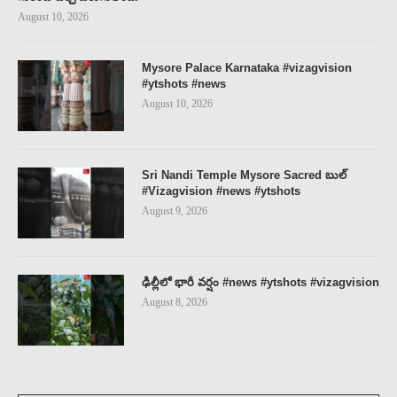
August 10, 2026
Mysore Palace Karnataka #vizagvision
#ytshots #news
August 10, 2026
Sri Nandi Temple Mysore Sacred బుల్
#Vizagvision #news #ytshots
August 9, 2026
ఢిల్లీలో భారీ వర్షం #news #ytshots #vizagvision
August 8, 2026