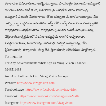
కళాకారుల వేషాధారణలు ఆకట్టుకున్నాయి. సాయంత్రం ఘటాలను అమ్మవారి
ఆలయం వరకు ఊరే గించి, అనుపోత్సవం నిర్వహించారు.సాయంత్రం
అమ్మవారి సంబరం మేళతాళాలు తోలు డబ్బులు మంగళ వాయిద్యాలు నేల
డాన్స్ల బల్ల వ్యాసాలు అనంతరం డాన్స్ బేబీ డాన్స్ పాటు పలు సాంస్కృతిక
కార్యక్రమాలు నిర్వహించారు. కార్యక్రమాన్ని పండగ కమిటీ సభ్యులు పర్య
వేక్షించారు.కార్యక్రమంలో సంఘం అధ్యక్షుడు రాజగిరి అప్పలరాజు,
సత్యనారాయణ, త్రినాథరావు, పారుపల్లి, ఈశ్వర అప్పారావు, గోపి,
శ్రీనివాసరావు, కన్నారావు, మల్ల దేవ త్రినాథరావు తదితరులు పాల్గొన్నారు.
For Inquiries
For Any Advertisements WhatsApp us Vizag Vision Channel
9948511438
And Also Follow Us On : Vizag Vision Groups
Website:
http://www.vizagvision.com/
Facebookpage:
https://www.facebook.com/vizagvision
Facebook:
https://www.facebook.com/VizagvisionMalla
Instagram:
https://www.instagram.com/vizagvision