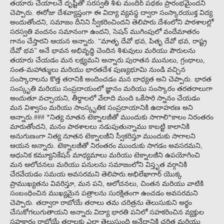
తయారు చేయాలనే దృష్టితో సరస్వతి శిశు మందిర్ పథకం ప్రారంభమైందని
చెప్పారు. ఈరోజు దేశవ్యాప్తంగా ఈ విద్యా వ్యవస్థ ద్వారా సంస్కారయుక్త విద్య
అందుతోందని, సమాజం దీనిని స్వీకరించిందని తెలిపారు.దేశంలోని పాఠశాలల్లో
సరస్వతి వందనం సమానంగా ఉందని, సెషన్ ముగింపులో వందేమాతరం
గానం చేస్తారని ఆయన అన్నారు. “మాతృ దేవో భవ, పితృ దేవో భవ, రాష్ట్ర
దేవో భవ” అనే భావన అభివృద్ధి చెందిన శిశువులు మరియు పౌరులను
తయారు చేయడం మన లక్ష్యమని అన్నారు.పురాతన మునులు, గ్రంథాలు,
సంత-మహాత్ములు మరియు భారతదేశ పుణ్యభూమి నుండి వచ్చిన
సంస్కారాలను కొత్త తరానికి అందించడం మన బాధ్యత అని చెప్పారు. భారత
సంస్కృతి మరియు సంప్రదాయంలో జ్ఞానం మరియు సంస్కారం తరతరాలుగా
అందుతూ వచ్చాయని, తీర్థాలలో వేలాది మంది ఒకేసారి స్నానం చేయడం
మన విశ్వాసం మరియు సాంస్కృతిక సంప్రదాయానికి ఉదాహరణ అని
అన్నారు.### *నిత్య నూతన టెక్నాలజీతో ముందుకు సాగాలి*కాలం నిరంతరం
మారుతోందని, మనం పాఠశాలలు నడుపుతున్నాము కాబట్టి కాలానికి
అనుగుణంగా నిత్య నూతన టెక్నాలజీని స్వీకరిస్తూ ముందుకు సాగాలని
ఆయన అన్నారు. టెక్నాలజీతో నిరంతరం ముందుకు సాగడం అవసరమని,
ఆధునిక కమ్యూనికేషన్ మాధ్యమాలు మరియు టెక్నాలజీని ఉపయోగించి
మన ఆలోచనలు మరియు పనులను సమాజంలోని విస్తృత వర్గానికి
చేరవేయడం సమయ అవసరమని తెలిపారు.అభిలేఖాగార్ యొక్క
ప్రాముఖ్యతను వివరిస్తూ, మన పని, ఆలోచనలు, చింతన మరియు వాటికి
సంబంధించిన ముఖ్యమైన పత్రాలను సురక్షితంగా ఉంచడం అవసరమని
చెప్పారు. తద్వారా రాబోయే తరాలు తమ చరిత్రను తెలుసుకుని అర్థం
చేసుకోగలుగుతాయని అన్నారు.విద్యా భారతి పనిలో సహకరించిన వ్యక్తుల
సహకారం రాబోయే తరాలకు ఎలా తెలుస్తుంది అనేదానికి చరిత్ర మరియు