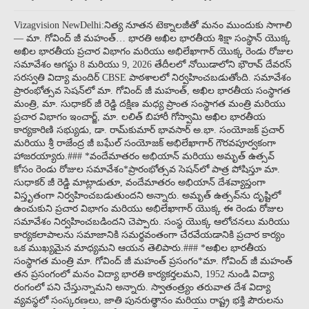
Vizagvision NewDelhi:నిత్య నూతన టెక్నాలజీతో మనం ముందుకు సాగాలి
— మా. గోవింద్ జీ మహంత్… భారతి అఖిల భారతీయ శిక్షా సంస్థాన్ యొక్క
అఖిల భారతీయ ప్రచార విభాగం మరియు అభిలేఖాగార్ యొక్క రెండు రోజుల
సమావేశం ఆగస్టు 8 మరియు 9, 2026 తేదీలలో నోయిడాలోని భౌరావ్ దేవరస్
సరస్వతి విద్యా మందిర్ CBSE పాఠశాలలో నిర్వహించబడుతోంది. సమావేశం
ప్రారంభోత్సవ సెషన్‌లో మా. గోవింద్ జీ మహంత్, అఖిల భారతీయ సంస్థాగత
మంత్రి, మా. సుధాకర్ జీ రెడ్డి దక్షిణ మధ్య ప్రాంత సంస్థాగత మంత్రి మరియు
ప్రచార విభాగం ఇంచార్జ్, మా. లలిత్ బిహారీ గోస్వామి అఖిల భారతీయ
కార్యకారిణి సభ్యుడు, డా. రామ్‌కుమార్ భావసార్ అ.భా. సంయోజక్ ప్రచార్
మరియు శ్రీ రాజేంద్ర జీ బఘేల్ సంయోజక్ అభిలేఖాగార్ గౌరవపూర్వకంగా
హాజరయ్యారు.### *వందేమాతరం అభియాన్ మరియు అమృత్ ఉత్సవ్
కోసం రెండు రోజుల సమావేశం*ప్రారంభోత్సవ సెషన్‌లో పాత్ర పోషిస్తూ మా.
సుధాకర్ జీ రెడ్డి మాట్లాడుతూ, వందేమాతరం అభియాన్ దేశవ్యాప్తంగా
విస్తృతంగా నిర్వహించబడుతుందని అన్నారు. అమృత్ ఉత్సవ్‌ను దృష్టిలో
ఉంచుకుని ప్రచార విభాగం మరియు అభిలేఖాగార్ యొక్క ఈ రెండు రోజుల
సమావేశం నిర్వహించబడిందని చెప్పారు. సంస్థ యొక్క ఆలోచనలు మరియు
కార్యకలాపాలను సమాజానికి సమర్థవంతంగా చేరవేయడానికి ప్రచార కార్యం
ఒక ముఖ్యమైన మాధ్యమని ఆయన తెలిపారు.### *అఖిల భారతీయ
సంస్థాగత మంత్రి మా. గోవింద్ జీ మహంత్ ప్రసంగం*మా. గోవింద్ జీ మహంత్
తన ప్రసంగంలో మనం విద్యా భారతి కార్యకర్తలమని, 1952 నుండి విద్యా
రంగంలో పని చేస్తున్నామని అన్నారు. స్వాతంత్ర్యం తరువాత దేశ విద్యా
వ్యవస్థలో సంస్కరణలు, జాతి పునరుత్థానం మరియు రాష్ట్ర భక్తి పౌరులను