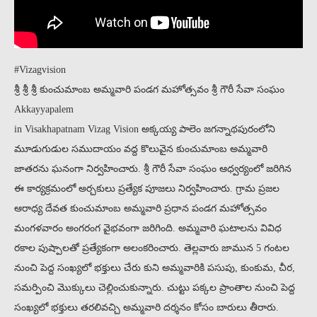
#Vizagvision
శ్రీ శ్రీ శ్రీ కుంచుమాంబ అమ్మవారి పండగ మహోత్సవం శ్రీ గౌరీ సేవా సంఘం
Akkayyapalem
in Visakhapatnam Vizag Vision అక్కయ్య పాలెం జగన్నాథపురంలోని
మూడుగుడుల సముదాయం వద్ద కొలువైన కుంచుమాంబ అమ్మవారి
జాతరను ఘనంగా నిర్వహించారు. శ్రీ గౌరీ సేవా సంఘం ఆధ్వర్యంలో జరిగిన
ఈ కార్యక్రమంలో అర్చకులు ప్రత్యేక పూజలు నిర్వహించారు. గ్రామ ప్రజల
ఆరాధ్య దేవత కుంచుమాంబ అమ్మవారి ప్రధాన పండగ మహోత్సవం
మంగళవారం అంగరంగ వైభవంగా జరిగింది. అమ్మవారి ఘటాలను వివిధ
రకాల పుష్పాలతో ప్రత్యేకంగా అలంకరించారు. తెల్లవారు జామున 5 గంటల
నుంచి పెద్ద సంఖ్యలో భక్తులు చేరు కుని అమ్మవారికి పసుపు, కుంకుమ, చీర,
సమర్పించి మొక్కులు చెల్లించుకున్నారు. చుట్టు పక్కల ప్రాంతాల నుంచి పెద్ద
సంఖ్యలో భక్తులు తరలివచ్చి అమ్మవారి దర్శనం కోసం బారులు తీరారు.