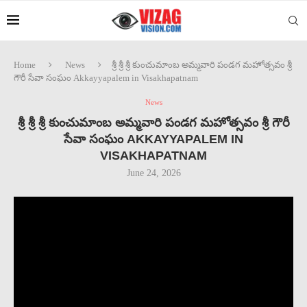
Home
News
శ్రీ శ్రీ శ్రీ కుంచుమాంబ అమ్మవారి పండగ మహోత్సవం శ్రీ
గౌరీ సేవా సంఘం Akkayyapalem in Visakhapatnam
News
శ్రీ శ్రీ శ్రీ కుంచుమాంబ అమ్మవారి పండగ మహోత్సవం శ్రీ గౌరీ
సేవా సంఘం AKKAYYAPALEM IN
VISAKHAPATNAM
June 24, 2026