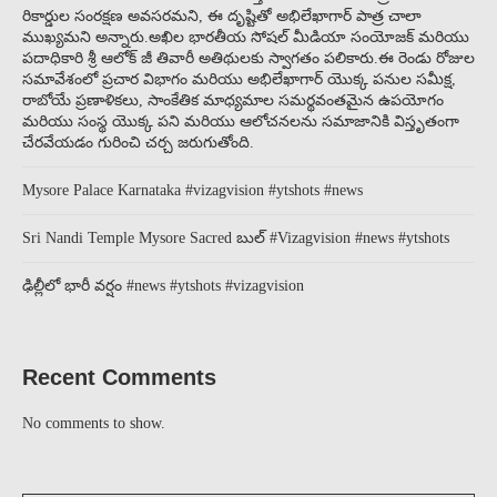
రికార్డుల సంరక్షణ అవసరమని, ఈ దృష్టితో అభిలేఖాగార్ పాత్ర చాలా
ముఖ్యమని అన్నారు.అఖిల భారతీయ సోషల్ మీడియా సంయోజక్ మరియు
పదాధికారి శ్రీ ఆలోక్ జీ తివారీ అతిథులకు స్వాగతం పలికారు.ఈ రెండు రోజుల
సమావేశంలో ప్రచార విభాగం మరియు అభిలేఖాగార్ యొక్క పనుల సమీక్ష,
రాబోయే ప్రణాళికలు, సాంకేతిక మాధ్యమాల సమర్థవంతమైన ఉపయోగం
మరియు సంస్థ యొక్క పని మరియు ఆలోచనలను సమాజానికి విస్తృతంగా
చేరవేయడం గురించి చర్చ జరుగుతోంది.
Mysore Palace Karnataka #vizagvision #ytshots #news
Sri Nandi Temple Mysore Sacred బుల్ #Vizagvision #news #ytshots
ఢిల్లీలో భారీ వర్షం #news #ytshots #vizagvision
Recent Comments
No comments to show.