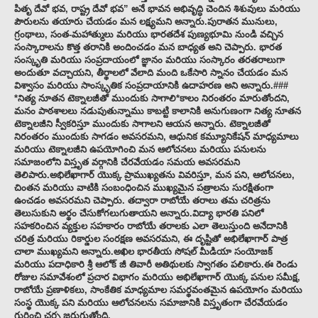
పితృ దేవో భవ, రాష్ట్ర దేవో భవ” అనే భావన అభివృద్ధి చెందిన శిశువులు మరియు
పౌరులను తయారు చేయడం మన లక్ష్యమని అన్నారు.పురాతన మునులు,
గ్రంథాలు, సంత-మహాత్ములు మరియు భారతదేశ పుణ్యభూమి నుండి వచ్చిన
సంస్కారాలను కొత్త తరానికి అందించడం మన బాధ్యత అని చెప్పారు. భారత
సంస్కృతి మరియు సంప్రదాయంలో జ్ఞానం మరియు సంస్కారం తరతరాలుగా
అందుతూ వచ్చాయని, తీర్థాలలో వేలాది మంది ఒకేసారి స్నానం చేయడం మన
విశ్వాసం మరియు సాంస్కృతిక సంప్రదాయానికి ఉదాహరణ అని అన్నారు.###
*నిత్య నూతన టెక్నాలజీతో ముందుకు సాగాలి*కాలం నిరంతరం మారుతోందని,
మనం పాఠశాలలు నడుపుతున్నాము కాబట్టి కాలానికి అనుగుణంగా నిత్య నూతన
టెక్నాలజీని స్వీకరిస్తూ ముందుకు సాగాలని ఆయన అన్నారు. టెక్నాలజీతో
నిరంతరం ముందుకు సాగడం అవసరమని, ఆధునిక కమ్యూనికేషన్ మాధ్యమాలు
మరియు టెక్నాలజీని ఉపయోగించి మన ఆలోచనలు మరియు పనులను
సమాజంలోని విస్తృత వర్గానికి చేరవేయడం సమయ అవసరమని
తెలిపారు.అభిలేఖాగార్ యొక్క ప్రాముఖ్యతను వివరిస్తూ, మన పని, ఆలోచనలు,
చింతన మరియు వాటికి సంబంధించిన ముఖ్యమైన పత్రాలను సురక్షితంగా
ఉంచడం అవసరమని చెప్పారు. తద్వారా రాబోయే తరాలు తమ చరిత్రను
తెలుసుకుని అర్థం చేసుకోగలుగుతాయని అన్నారు.విద్యా భారతి పనిలో
సహకరించిన వ్యక్తుల సహకారం రాబోయే తరాలకు ఎలా తెలుస్తుంది అనేదానికి
చరిత్ర మరియు రికార్డుల సంరక్షణ అవసరమని, ఈ దృష్టితో అభిలేఖాగార్ పాత్ర
చాలా ముఖ్యమని అన్నారు.అఖిల భారతీయ సోషల్ మీడియా సంయోజక్
మరియు పదాధికారి శ్రీ ఆలోక్ జీ తివారీ అతిథులకు స్వాగతం పలికారు.ఈ రెండు
రోజుల సమావేశంలో ప్రచార విభాగం మరియు అభిలేఖాగార్ యొక్క పనుల సమీక్ష,
రాబోయే ప్రణాళికలు, సాంకేతిక మాధ్యమాల సమర్థవంతమైన ఉపయోగం మరియు
సంస్థ యొక్క పని మరియు ఆలోచనలను సమాజానికి విస్తృతంగా చేరవేయడం
గురించి చర్చ జరుగుతోంది.