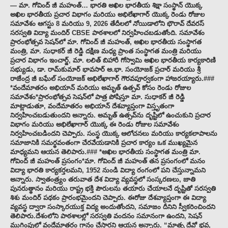
— మా. గోవింద్ జీ మహంత్… భారతి అఖిల భారతీయ శిక్షా సంస్థాన్ యొక్క
అఖిల భారతీయ ప్రచార విభాగం మరియు అభిలేఖాగార్ యొక్క రెండు రోజుల
సమావేశం ఆగస్టు 8 మరియు 9, 2026 తేదీలలో నోయిడాలోని భౌరావ్ దేవరస్
సరస్వతి విద్యా మందిర్ CBSE పాఠశాలలో నిర్వహించబడుతోంది. సమావేశం
ప్రారంభోత్సవ సెషన్‌లో మా. గోవింద్ జీ మహంత్, అఖిల భారతీయ సంస్థాగత
మంత్రి, మా. సుధాకర్ జీ రెడ్డి దక్షిణ మధ్య ప్రాంత సంస్థాగత మంత్రి మరియు
ప్రచార విభాగం ఇంచార్జ్, మా. లలిత్ బిహారీ గోస్వామి అఖిల భారతీయ కార్యకారిణి
సభ్యుడు, డా. రామ్‌కుమార్ భావసార్ అ.భా. సంయోజక్ ప్రచార్ మరియు శ్రీ
రాజేంద్ర జీ బఘేల్ సంయోజక్ అభిలేఖాగార్ గౌరవపూర్వకంగా హాజరయ్యారు.###
*వందేమాతరం అభియాన్ మరియు అమృత్ ఉత్సవ్ కోసం రెండు రోజుల
సమావేశం*ప్రారంభోత్సవ సెషన్‌లో పాత్ర పోషిస్తూ మా. సుధాకర్ జీ రెడ్డి
మాట్లాడుతూ, వందేమాతరం అభియాన్ దేశవ్యాప్తంగా విస్తృతంగా
నిర్వహించబడుతుందని అన్నారు. అమృత్ ఉత్సవ్‌ను దృష్టిలో ఉంచుకుని ప్రచార
విభాగం మరియు అభిలేఖాగార్ యొక్క ఈ రెండు రోజుల సమావేశం
నిర్వహించబడిందని చెప్పారు. సంస్థ యొక్క ఆలోచనలు మరియు కార్యకలాపాలను
సమాజానికి సమర్థవంతంగా చేరవేయడానికి ప్రచార కార్యం ఒక ముఖ్యమైన
మాధ్యమని ఆయన తెలిపారు.### *అఖిల భారతీయ సంస్థాగత మంత్రి మా.
గోవింద్ జీ మహంత్ ప్రసంగం*మా. గోవింద్ జీ మహంత్ తన ప్రసంగంలో మనం
విద్యా భారతి కార్యకర్తలమని, 1952 నుండి విద్యా రంగంలో పని చేస్తున్నామని
అన్నారు. స్వాతంత్ర్యం తరువాత దేశ విద్యా వ్యవస్థలో సంస్కరణలు, జాతి
పునరుత్థానం మరియు రాష్ట్ర భక్తి పౌరులను తయారు చేయాలనే దృష్టితో సరస్వతి
శిశు మందిర్ పథకం ప్రారంభమైందని చెప్పారు. ఈరోజు దేశవ్యాప్తంగా ఈ విద్యా
వ్యవస్థ ద్వారా సంస్కారయుక్త విద్య అందుతోందని, సమాజం దీనిని స్వీకరించిందని
తెలిపారు.దేశంలోని పాఠశాలల్లో సరస్వతి వందనం సమానంగా ఉందని, సెషన్
ముగింపులో వందేమాతరం గానం చేస్తారని ఆయన అన్నారు. “మాతృ దేవో భవ,