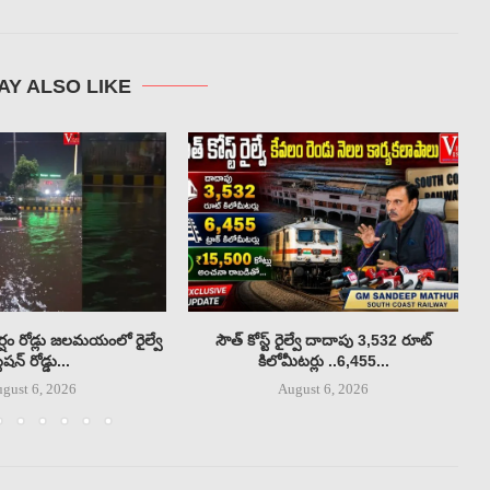
AY ALSO LIKE
్షం రోడ్లు జలమయంలో రైల్వే
సౌత్ కోస్ట్ రైల్వే దాదాపు 3,532 రూట్
్టేషన్ రోడ్డు...
కిలోమీటర్లు ..6,455...
gust 6, 2026
August 6, 2026