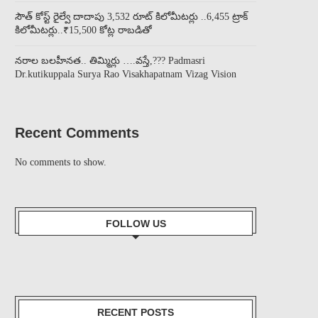
సౌత్ కోస్ట్ రైల్వే దాదాపు 3,532 రూట్ కిలోమీటర్లు ..6,455 ట్రాక్
కిలోమీటర్లు..₹15,500 కోట్ల రాబడితో
నరాల బలహీనత.. తిమ్మిర్లు ….వస్తే,??? Padmasri
Dr.kutikuppala Surya Rao Visakhapatnam Vizag Vision
Recent Comments
No comments to show.
FOLLOW US
RECENT POSTS