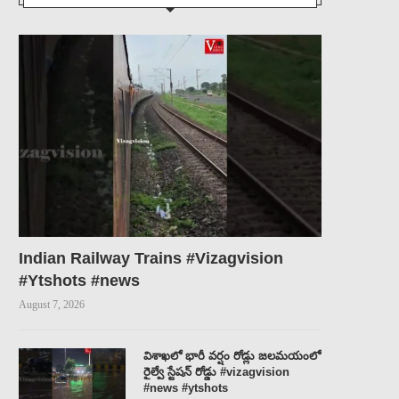
Indian Railway Trains #Vizagvision
నరాల బలహీనత.. తిమ్మిర్లు ….వస్తే,???
DR.K.A.PAUL PLEASE STOP
#Ytshots #news
PADMASRI DR.KUTIKUPPALA
C. R. A....
August 7, 2026
SURYA RAO...
August 6, 2026
August 6, 2026
విశాఖలో భారీ వర్షం రోడ్లు జలమయంలో
రైల్వే స్టేషన్ రోడ్డు #vizagvision
#news #ytshots