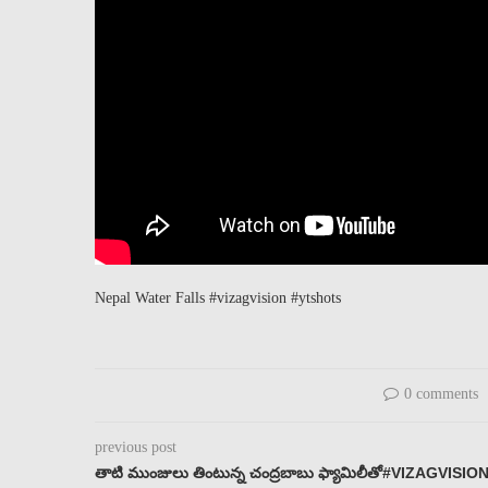
Nepal Water Falls #vizagvision #ytshots
0 comments
previous post
తాటి ముంజులు తింటున్న చంద్రబాబు ఫ్యామిలీతో#VIZAGVISIO