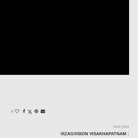
0
next post
N
VIZAGVISION VISAKHAPATNAM :