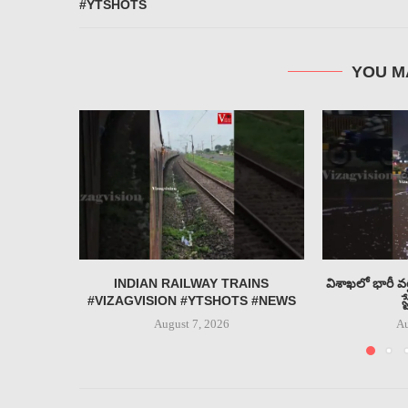
#YTSHOTS
YOU M
INDIAN RAILWAY TRAINS
విశాఖలో భారీ వర
#VIZAGVISION #YTSHOTS #NEWS
స
August 7, 2026
Au