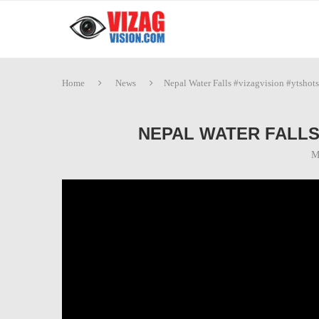
Home
News
Nepal Water Falls #vizagvision #ytshots
NEPAL WATER FALLS
M