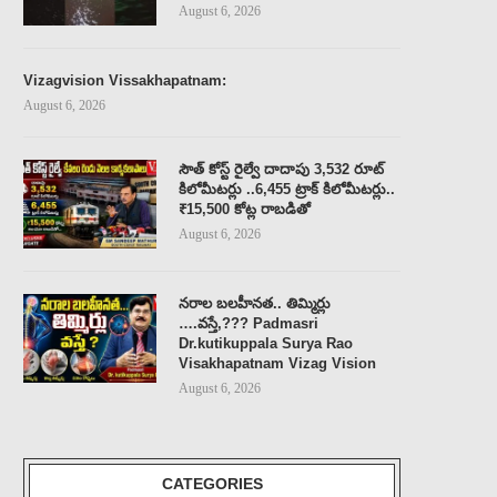
August 6, 2026
Vizagvision Vissakhapatnam:
August 6, 2026
సౌత్ కోస్ట్ రైల్వే దాదాపు 3,532 రూట్
కిలోమీటర్లు ..6,455 ట్రాక్ కిలోమీటర్లు..
₹15,500 కోట్ల రాబడితో
August 6, 2026
నరాల బలహీనత.. తిమ్మిర్లు
….వస్తే,??? Padmasri
Dr.kutikuppala Surya Rao
Visakhapatnam Vizag Vision
August 6, 2026
CATEGORIES