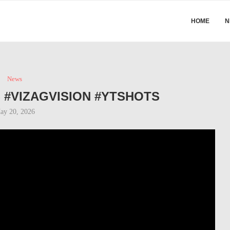
HOME
N
News
 #VIZAGVISION #YTSHOTS
ay 20, 2026