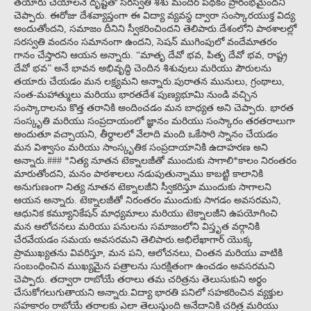
తయారు చేయాలనే దృష్టితో సరస్వతి శిశు మందిర్ పథకం ప్రారంభమైందని
చెప్పారు. ఈరోజు దేశవ్యాప్తంగా ఈ విద్యా వ్యవస్థ ద్వారా సంస్కారయుక్త విద్య
అందుతోందని, సమాజం దీనిని స్వీకరించిందని తెలిపారు.దేశంలోని పాఠశాలల్లో
సరస్వతి వందనం సమానంగా ఉందని, సెషన్ ముగింపులో వందేమాతరం
గానం చేస్తారని ఆయన అన్నారు. “మాతృ దేవో భవ, పితృ దేవో భవ, రాష్ట్ర
దేవో భవ” అనే భావన అభివృద్ధి చెందిన శిశువులు మరియు పౌరులను
తయారు చేయడం మన లక్ష్యమని అన్నారు.పురాతన మునులు, గ్రంథాలు,
సంత-మహాత్ములు మరియు భారతదేశ పుణ్యభూమి నుండి వచ్చిన
సంస్కారాలను కొత్త తరానికి అందించడం మన బాధ్యత అని చెప్పారు. భారత
సంస్కృతి మరియు సంప్రదాయంలో జ్ఞానం మరియు సంస్కారం తరతరాలుగా
అందుతూ వచ్చాయని, తీర్థాలలో వేలాది మంది ఒకేసారి స్నానం చేయడం
మన విశ్వాసం మరియు సాంస్కృతిక సంప్రదాయానికి ఉదాహరణ అని
అన్నారు.### *నిత్య నూతన టెక్నాలజీతో ముందుకు సాగాలి*కాలం నిరంతరం
మారుతోందని, మనం పాఠశాలలు నడుపుతున్నాము కాబట్టి కాలానికి
అనుగుణంగా నిత్య నూతన టెక్నాలజీని స్వీకరిస్తూ ముందుకు సాగాలని
ఆయన అన్నారు. టెక్నాలజీతో నిరంతరం ముందుకు సాగడం అవసరమని,
ఆధునిక కమ్యూనికేషన్ మాధ్యమాలు మరియు టెక్నాలజీని ఉపయోగించి
మన ఆలోచనలు మరియు పనులను సమాజంలోని విస్తృత వర్గానికి
చేరవేయడం సమయ అవసరమని తెలిపారు.అభిలేఖాగార్ యొక్క
ప్రాముఖ్యతను వివరిస్తూ, మన పని, ఆలోచనలు, చింతన మరియు వాటికి
సంబంధించిన ముఖ్యమైన పత్రాలను సురక్షితంగా ఉంచడం అవసరమని
చెప్పారు. తద్వారా రాబోయే తరాలు తమ చరిత్రను తెలుసుకుని అర్థం
చేసుకోగలుగుతాయని అన్నారు.విద్యా భారతి పనిలో సహకరించిన వ్యక్తుల
సహకారం రాబోయే తరాలకు ఎలా తెలుస్తుంది అనేదానికి చరిత్ర మరియు