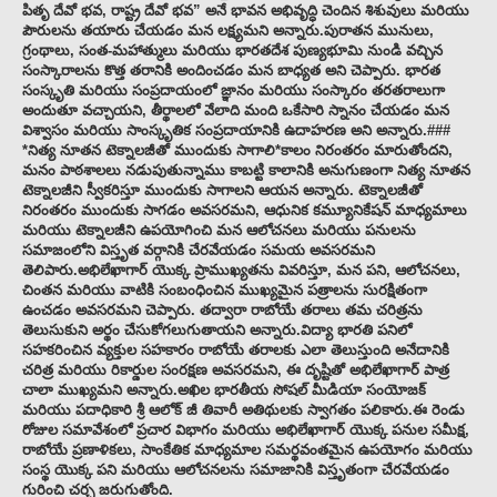
పితృ దేవో భవ, రాష్ట్ర దేవో భవ” అనే భావన అభివృద్ధి చెందిన శిశువులు మరియు
పౌరులను తయారు చేయడం మన లక్ష్యమని అన్నారు.పురాతన మునులు,
గ్రంథాలు, సంత-మహాత్ములు మరియు భారతదేశ పుణ్యభూమి నుండి వచ్చిన
సంస్కారాలను కొత్త తరానికి అందించడం మన బాధ్యత అని చెప్పారు. భారత
సంస్కృతి మరియు సంప్రదాయంలో జ్ఞానం మరియు సంస్కారం తరతరాలుగా
అందుతూ వచ్చాయని, తీర్థాలలో వేలాది మంది ఒకేసారి స్నానం చేయడం మన
విశ్వాసం మరియు సాంస్కృతిక సంప్రదాయానికి ఉదాహరణ అని అన్నారు.###
*నిత్య నూతన టెక్నాలజీతో ముందుకు సాగాలి*కాలం నిరంతరం మారుతోందని,
మనం పాఠశాలలు నడుపుతున్నాము కాబట్టి కాలానికి అనుగుణంగా నిత్య నూతన
టెక్నాలజీని స్వీకరిస్తూ ముందుకు సాగాలని ఆయన అన్నారు. టెక్నాలజీతో
నిరంతరం ముందుకు సాగడం అవసరమని, ఆధునిక కమ్యూనికేషన్ మాధ్యమాలు
మరియు టెక్నాలజీని ఉపయోగించి మన ఆలోచనలు మరియు పనులను
సమాజంలోని విస్తృత వర్గానికి చేరవేయడం సమయ అవసరమని
తెలిపారు.అభిలేఖాగార్ యొక్క ప్రాముఖ్యతను వివరిస్తూ, మన పని, ఆలోచనలు,
చింతన మరియు వాటికి సంబంధించిన ముఖ్యమైన పత్రాలను సురక్షితంగా
ఉంచడం అవసరమని చెప్పారు. తద్వారా రాబోయే తరాలు తమ చరిత్రను
తెలుసుకుని అర్థం చేసుకోగలుగుతాయని అన్నారు.విద్యా భారతి పనిలో
సహకరించిన వ్యక్తుల సహకారం రాబోయే తరాలకు ఎలా తెలుస్తుంది అనేదానికి
చరిత్ర మరియు రికార్డుల సంరక్షణ అవసరమని, ఈ దృష్టితో అభిలేఖాగార్ పాత్ర
చాలా ముఖ్యమని అన్నారు.అఖిల భారతీయ సోషల్ మీడియా సంయోజక్
మరియు పదాధికారి శ్రీ ఆలోక్ జీ తివారీ అతిథులకు స్వాగతం పలికారు.ఈ రెండు
రోజుల సమావేశంలో ప్రచార విభాగం మరియు అభిలేఖాగార్ యొక్క పనుల సమీక్ష,
రాబోయే ప్రణాళికలు, సాంకేతిక మాధ్యమాల సమర్థవంతమైన ఉపయోగం మరియు
సంస్థ యొక్క పని మరియు ఆలోచనలను సమాజానికి విస్తృతంగా చేరవేయడం
గురించి చర్చ జరుగుతోంది.