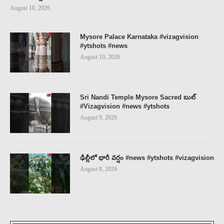
August 10, 2026
Mysore Palace Karnataka #vizagvision
#ytshots #news
August 10, 2026
Sri Nandi Temple Mysore Sacred బుల్
#Vizagvision #news #ytshots
August 9, 2026
ఢిల్లీలో భారీ వర్షం #news #ytshots #vizagvision
August 8, 2026