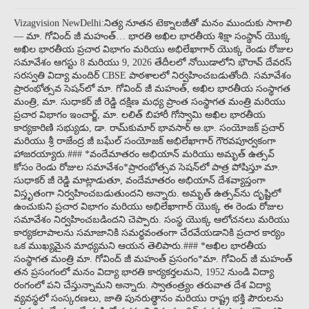
Vizagvision NewDelhi:నిత్య నూతన టెక్నాలజీతో మనం ముందుకు సాగాలి
— మా. గోవింద్ జీ మహంత్… భారతి అఖిల భారతీయ శిక్షా సంస్థాన్ యొక్క
అఖిల భారతీయ ప్రచార విభాగం మరియు అభిలేఖాగార్ యొక్క రెండు రోజుల
సమావేశం ఆగస్టు 8 మరియు 9, 2026 తేదీలలో నోయిడాలోని భౌరావ్ దేవరస్
సరస్వతి విద్యా మందిర్ CBSE పాఠశాలలో నిర్వహించబడుతోంది. సమావేశం
ప్రారంభోత్సవ సెషన్‌లో మా. గోవింద్ జీ మహంత్, అఖిల భారతీయ సంస్థాగత
మంత్రి, మా. సుధాకర్ జీ రెడ్డి దక్షిణ మధ్య ప్రాంత సంస్థాగత మంత్రి మరియు
ప్రచార విభాగం ఇంచార్జ్, మా. లలిత్ బిహారీ గోస్వామి అఖిల భారతీయ
కార్యకారిణి సభ్యుడు, డా. రామ్‌కుమార్ భావసార్ అ.భా. సంయోజక్ ప్రచార్
మరియు శ్రీ రాజేంద్ర జీ బఘేల్ సంయోజక్ అభిలేఖాగార్ గౌరవపూర్వకంగా
హాజరయ్యారు.### *వందేమాతరం అభియాన్ మరియు అమృత్ ఉత్సవ్
కోసం రెండు రోజుల సమావేశం*ప్రారంభోత్సవ సెషన్‌లో పాత్ర పోషిస్తూ మా.
సుధాకర్ జీ రెడ్డి మాట్లాడుతూ, వందేమాతరం అభియాన్ దేశవ్యాప్తంగా
విస్తృతంగా నిర్వహించబడుతుందని అన్నారు. అమృత్ ఉత్సవ్‌ను దృష్టిలో
ఉంచుకుని ప్రచార విభాగం మరియు అభిలేఖాగార్ యొక్క ఈ రెండు రోజుల
సమావేశం నిర్వహించబడిందని చెప్పారు. సంస్థ యొక్క ఆలోచనలు మరియు
కార్యకలాపాలను సమాజానికి సమర్థవంతంగా చేరవేయడానికి ప్రచార కార్యం
ఒక ముఖ్యమైన మాధ్యమని ఆయన తెలిపారు.### *అఖిల భారతీయ
సంస్థాగత మంత్రి మా. గోవింద్ జీ మహంత్ ప్రసంగం*మా. గోవింద్ జీ మహంత్
తన ప్రసంగంలో మనం విద్యా భారతి కార్యకర్తలమని, 1952 నుండి విద్యా
రంగంలో పని చేస్తున్నామని అన్నారు. స్వాతంత్ర్యం తరువాత దేశ విద్యా
వ్యవస్థలో సంస్కరణలు, జాతి పునరుత్థానం మరియు రాష్ట్ర భక్తి పౌరులను