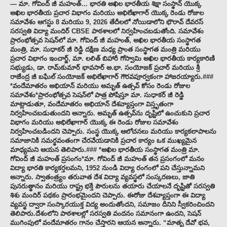
— మా. గోవింద్ జీ మహంత్… భారతి అఖిల భారతీయ శిక్షా సంస్థాన్ యొక్క
అఖిల భారతీయ ప్రచార విభాగం మరియు అభిలేఖాగార్ యొక్క రెండు రోజుల
సమావేశం ఆగస్టు 8 మరియు 9, 2026 తేదీలలో నోయిడాలోని భౌరావ్ దేవరస్
సరస్వతి విద్యా మందిర్ CBSE పాఠశాలలో నిర్వహించబడుతోంది. సమావేశం
ప్రారంభోత్సవ సెషన్‌లో మా. గోవింద్ జీ మహంత్, అఖిల భారతీయ సంస్థాగత
మంత్రి, మా. సుధాకర్ జీ రెడ్డి దక్షిణ మధ్య ప్రాంత సంస్థాగత మంత్రి మరియు
ప్రచార విభాగం ఇంచార్జ్, మా. లలిత్ బిహారీ గోస్వామి అఖిల భారతీయ కార్యకారిణి
సభ్యుడు, డా. రామ్‌కుమార్ భావసార్ అ.భా. సంయోజక్ ప్రచార్ మరియు శ్రీ
రాజేంద్ర జీ బఘేల్ సంయోజక్ అభిలేఖాగార్ గౌరవపూర్వకంగా హాజరయ్యారు.###
*వందేమాతరం అభియాన్ మరియు అమృత్ ఉత్సవ్ కోసం రెండు రోజుల
సమావేశం*ప్రారంభోత్సవ సెషన్‌లో పాత్ర పోషిస్తూ మా. సుధాకర్ జీ రెడ్డి
మాట్లాడుతూ, వందేమాతరం అభియాన్ దేశవ్యాప్తంగా విస్తృతంగా
నిర్వహించబడుతుందని అన్నారు. అమృత్ ఉత్సవ్‌ను దృష్టిలో ఉంచుకుని ప్రచార
విభాగం మరియు అభిలేఖాగార్ యొక్క ఈ రెండు రోజుల సమావేశం
నిర్వహించబడిందని చెప్పారు. సంస్థ యొక్క ఆలోచనలు మరియు కార్యకలాపాలను
సమాజానికి సమర్థవంతంగా చేరవేయడానికి ప్రచార కార్యం ఒక ముఖ్యమైన
మాధ్యమని ఆయన తెలిపారు.### *అఖిల భారతీయ సంస్థాగత మంత్రి మా.
గోవింద్ జీ మహంత్ ప్రసంగం*మా. గోవింద్ జీ మహంత్ తన ప్రసంగంలో మనం
విద్యా భారతి కార్యకర్తలమని, 1952 నుండి విద్యా రంగంలో పని చేస్తున్నామని
అన్నారు. స్వాతంత్ర్యం తరువాత దేశ విద్యా వ్యవస్థలో సంస్కరణలు, జాతి
పునరుత్థానం మరియు రాష్ట్ర భక్తి పౌరులను తయారు చేయాలనే దృష్టితో సరస్వతి
శిశు మందిర్ పథకం ప్రారంభమైందని చెప్పారు. ఈరోజు దేశవ్యాప్తంగా ఈ విద్యా
వ్యవస్థ ద్వారా సంస్కారయుక్త విద్య అందుతోందని, సమాజం దీనిని స్వీకరించిందని
తెలిపారు.దేశంలోని పాఠశాలల్లో సరస్వతి వందనం సమానంగా ఉందని, సెషన్
ముగింపులో వందేమాతరం గానం చేస్తారని ఆయన అన్నారు. “మాతృ దేవో భవ,