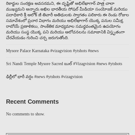
రికార్డుల సంరక్షణ అవసరమని, ఈ దృష్టితో అభిలేఖాగార్ పాత్ర చాలా
ముఖ్యమని అన్నారు.అఖిల భారతీయ సోషల్ మీడియా సంయోజక్ మరియు
పదాధికారి శ్రీ ఆలోక్ జీ తివారీ అతిథులకు స్వాగతం పలికారు.ఈ రెండు రోజుల
సమావేశంలో ప్రచార విభాగం మరియు అభిలేఖాగార్ యొక్క పనుల సమీక్ష,
రాబోయే ప్రణాళికలు, సాంకేతిక మాధ్యమాల సమర్థవంతమైన ఉపయోగం
మరియు సంస్థ యొక్క పని మరియు ఆలోచనలను సమాజానికి విస్తృతంగా
చేరవేయడం గురించి చర్చ జరుగుతోంది.
Mysore Palace Karnataka #vizagvision #ytshots #news
Sri Nandi Temple Mysore Sacred బుల్ #Vizagvision #news #ytshots
ఢిల్లీలో భారీ వర్షం #news #ytshots #vizagvision
Recent Comments
No comments to show.