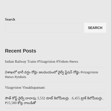
Search
SEARCH
Recent Posts
Indian Railway Trains #Vizagvision #Ytshots #news
విశాఖలో భారీ వర్షం రోడ్లు జలమయంలో రైల్వే స్టేషన్ రోడ్డు #vizagvision
#news #ytshots
Vizagvision Vissakhapatnam:
సౌత్ కోస్ట్ రైల్వే దాదాపు 3,532 రూట్ కిలోమీటర్లు ..6,455 ట్రాక్ కిలోమీటర్లు..
₹15,500 కోట్ల రాబడితో