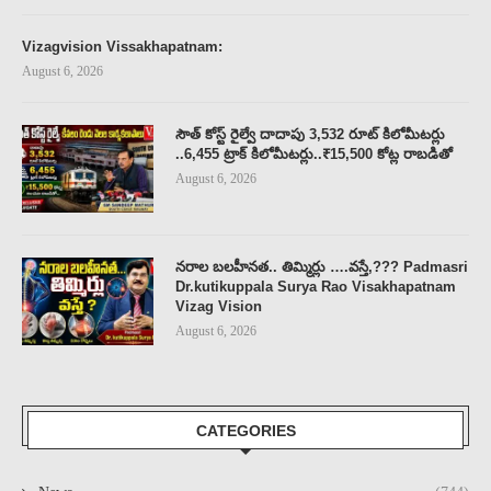
Vizagvision Vissakhapatnam:
August 6, 2026
సౌత్ కోస్ట్ రైల్వే దాదాపు 3,532 రూట్ కిలోమీటర్లు
..6,455 ట్రాక్ కిలోమీటర్లు..₹15,500 కోట్ల రాబడితో
August 6, 2026
నరాల బలహీనత.. తిమ్మిర్లు ….వస్తే,??? Padmasri
Dr.kutikuppala Surya Rao Visakhapatnam
Vizag Vision
August 6, 2026
CATEGORIES