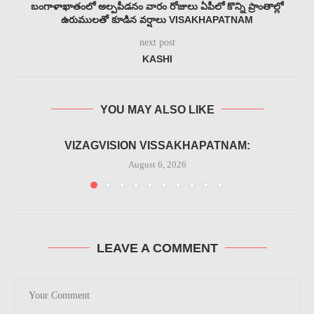
బంగాళాఖాతంలో అల్పపీడనం వారం రోజులు ఏపీలో కొన్ని ప్రాంతాల్లో
ఉరుములతో కూడిన వర్షాలు VISAKHAPATNAM
next post
KASHI
YOU MAY ALSO LIKE
VIZAGVISION VISSAKHAPATNAM:
August 6, 2026
LEAVE A COMMENT