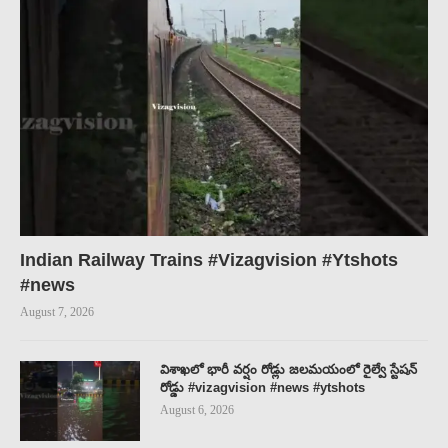
Indian Railway Trains #Vizagvision #Ytshots
#news
August 7, 2026
విశాఖలో భారీ వర్షం రోడ్లు జలమయంలో రైల్వే స్టేషన్
రోడ్డు #vizagvision #news #ytshots
August 6, 2026