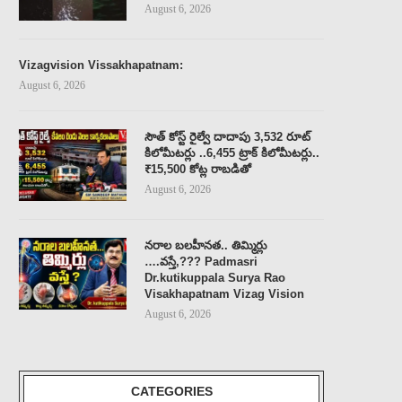
August 6, 2026
Vizagvision Vissakhapatnam:
August 6, 2026
సౌత్ కోస్ట్ రైల్వే దాదాపు 3,532 రూట్
కిలోమీటర్లు ..6,455 ట్రాక్ కిలోమీటర్లు..
₹15,500 కోట్ల రాబడితో
August 6, 2026
నరాల బలహీనత.. తిమ్మిర్లు
….వస్తే,??? Padmasri
Dr.kutikuppala Surya Rao
Visakhapatnam Vizag Vision
August 6, 2026
CATEGORIES