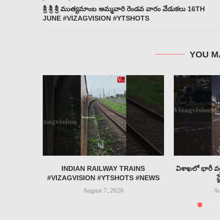
శ్రీ శ్రీ శ్రీ ముత్యమాంబ అమ్మవారి రెండవ వారం వేడుకలు 16TH
JUNE #VIZAGVISION #YTSHOTS
YOU M
INDIAN RAILWAY TRAINS
విశాఖలో భారీ వర
#VIZAGVISION #YTSHOTS #NEWS
స
August 7, 2026
Au