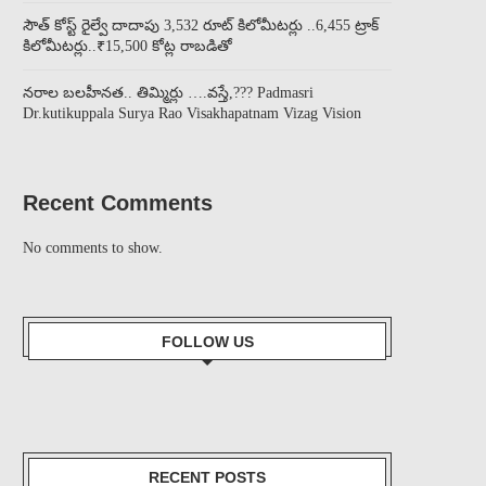
సౌత్ కోస్ట్ రైల్వే దాదాపు 3,532 రూట్ కిలోమీటర్లు ..6,455 ట్రాక్
కిలోమీటర్లు..₹15,500 కోట్ల రాబడితో
నరాల బలహీనత.. తిమ్మిర్లు ….వస్తే,??? Padmasri
Dr.kutikuppala Surya Rao Visakhapatnam Vizag Vision
Recent Comments
No comments to show.
FOLLOW US
RECENT POSTS