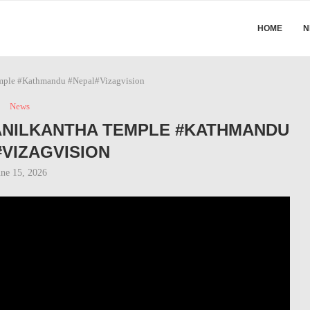
HOME
N
emple #Kathmandu #Nepal#Vizagvision
News
ANILKANTHA TEMPLE #KATHMANDU
VIZAGVISION
une 15, 2026