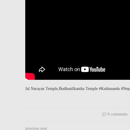
Jal Narayan Temple,Budhanilkantha Temple #Kathmandu #Nepa
0 comments
previous post