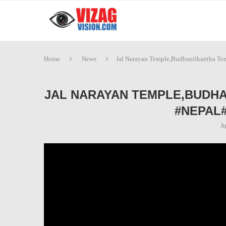
Home
News
Jal Narayan Temple,Budhanilkantha T
JAL NARAYAN TEMPLE,BUDH
#NEPAL#
J