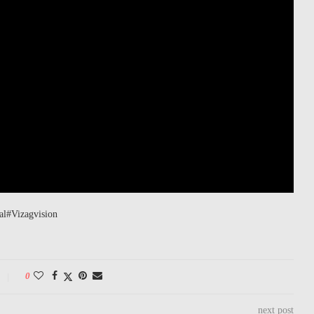
l#Vizagvision
0
next post