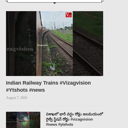
Indian Railway Trains #Vizagvision
#Ytshots #news
August 7, 2026
నరాల బలహీనత.. తిమ్మిర్లు ….వస్తే,???
DR.K.A.PAUL PLEASE STOP
PADMASRI DR.KUTIKUPPALA
C. R. A....
SURYA RAO...
August 6, 2026
విశాఖలో భారీ వర్షం రోడ్లు జలమయంలో
August 6, 2026
రైల్వే స్టేషన్ రోడ్డు #vizagvision
#news #ytshots