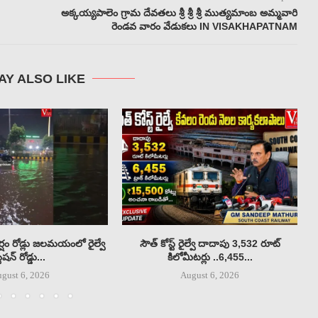
అక్కయ్యపాలెం గ్రామ దేవతలు శ్రీ శ్రీ శ్రీ ముత్యమాంబ అమ్మవారి
రెండవ వారం వేడుకలు IN VISAKHAPATNAM
AY ALSO LIKE
్షం రోడ్లు జలమయంలో రైల్వే
సౌత్ కోస్ట్ రైల్వే దాదాపు 3,532 రూట్
్టేషన్ రోడ్డు...
కిలోమీటర్లు ..6,455...
gust 6, 2026
August 6, 2026